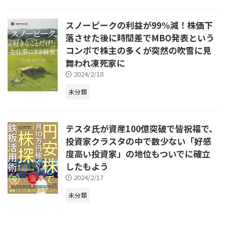
スノーピークの利益が99%減！株価下
落させた後に時間差でMBO発表という
コンボで株主の多くが突然の吹雪に見
舞われ凍死家に
2024/2/18
未分類
テスタ氏が資産100億突破で皆祝福で、
投資家クラスタの中で数少ない「好感
度高い投資家」の地位もついでに確立
したもよう
2024/2/17
未分類