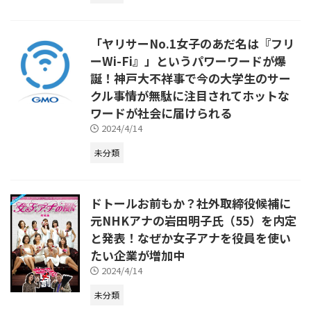
「ヤリサーNo.1女子のあだ名は『フリ
ーWi-Fi』」というパワーワードが爆
誕！神戸大不祥事で今の大学生のサー
クル事情が無駄に注目されてホットな
ワードが社会に届けられる
2024/4/14
未分類
ドトールお前もか？社外取締役候補に
元NHKアナの岩田明子氏（55）を内定
と発表！なぜか女子アナを役員を使い
たい企業が増加中
2024/4/14
未分類