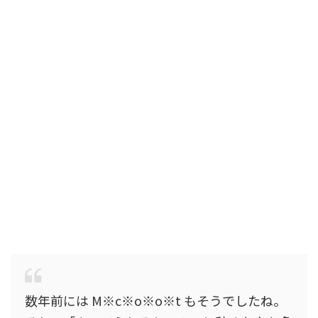
数年前には M※c※o※o※t もそうでしたね。