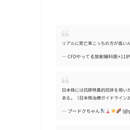
リアルに死亡率こっちの方が高い
— CFDやってる放射線科医+118% 
日本株には抗原特異的抗体を用いた抗岸田療
ある。（日本株治療ガイドライン20
— プードクちゃん
(@