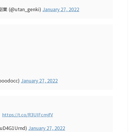
@utan_genki)
January 27, 2022
poodocc)
January 27, 2022
。
https://t.co/R3UIFcmjfV
D4G1Urnd)
January 27, 2022