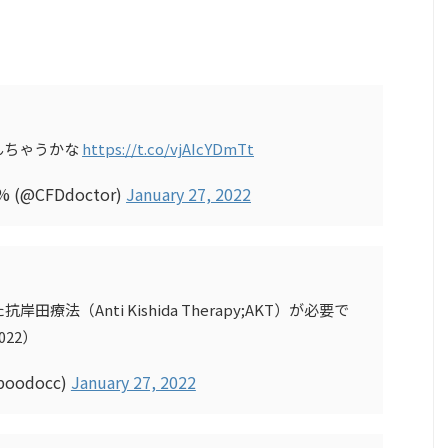
んちゃうかな
https://t.co/vjAIcYDmTt
(@CFDdoctor)
January 27, 2022
法（Anti Kishida Therapy;AKT）が必要で
22）
poodocc)
January 27, 2022