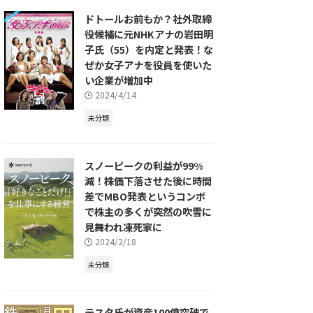
ドトールお前もか？社外取締
役候補に元NHKアナの岩田明
子氏（55）を内定と発表！な
ぜか女子アナを役員を使いた
い企業が増加中
2024/4/14
未分類
スノーピークの利益が99%
減！株価下落させた後に時間
差でMBO発表というコンボ
で株主の多くが突然の吹雪に
見舞われ凍死家に
2024/2/18
未分類
テスタ氏が資産100億突破で