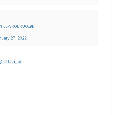
//t.co/VRObRUOx9h
nuary 27, 2022
@nittsui_pr