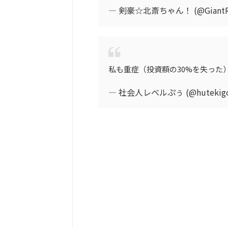
— 剣豪☆北斎ちゃん！ (@GiantR3
私も重症（投資額の30%を失った
— 社会人レベルぷぅ (@hutekigo