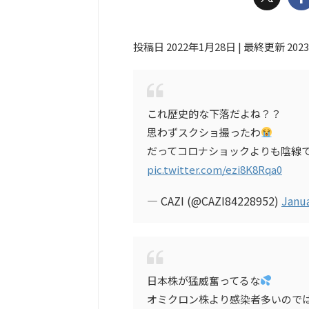
投稿日 2022年1月28日 | 最終更新 202
これ歴史的な下落だよね？？
思わずスクショ撮ったわ
だってコロナショックよりも陰線
pic.twitter.com/ezi8K8Rqa0
— CAZI (@CAZI84228952)
Janua
日本株が猛威奮ってるな
オミクロン株より感染者多いので