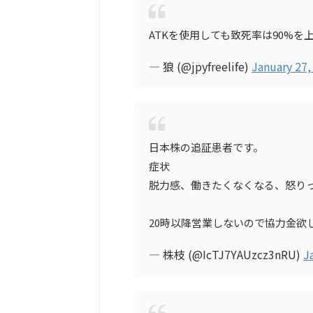
ATKを使用しても致死率は90%を
— 狼 (@jpyfreelife)
January 27,
日本株の追証患者です。
症状
脱力感、働きたくなくなる、怒り
20時以降営業しないので協力金欲
— 株枝 (@IcTJ7YAUzcz3nRU)
J