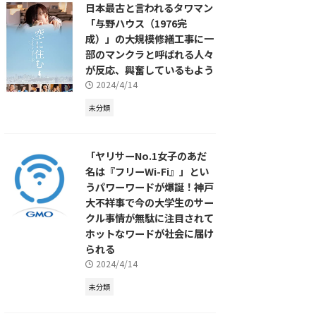
日本最古と言われるタワマン
「与野ハウス（1976完
成）」の大規模修繕工事に一
部のマンクラと呼ばれる人々
が反応、興奮しているもよう
2024/4/14
未分類
「ヤリサーNo.1女子のあだ
名は『フリーWi-Fi』」とい
うパワーワードが爆誕！神戸
大不祥事で今の大学生のサー
クル事情が無駄に注目されて
ホットなワードが社会に届け
られる
2024/4/14
未分類