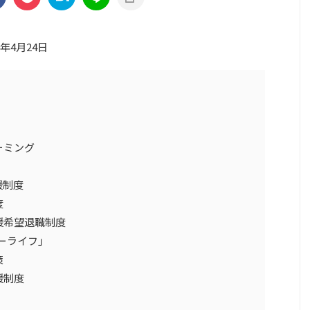
3年4月24日
ーミング
援制度
度
援希望退職制度
ューライフ」
策
援制度