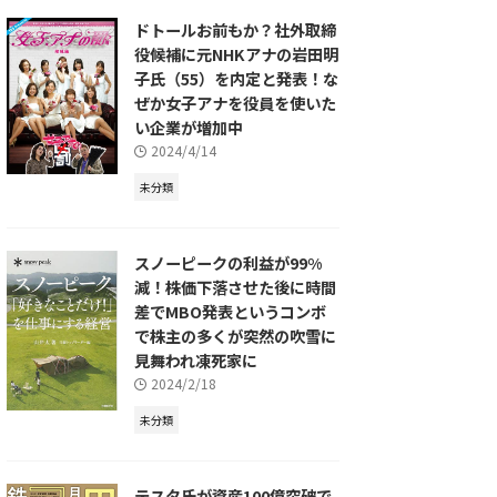
ドトールお前もか？社外取締
役候補に元NHKアナの岩田明
子氏（55）を内定と発表！な
ぜか女子アナを役員を使いた
い企業が増加中
2024/4/14
未分類
スノーピークの利益が99%
減！株価下落させた後に時間
差でMBO発表というコンボ
で株主の多くが突然の吹雪に
見舞われ凍死家に
2024/2/18
未分類
テスタ氏が資産100億突破で