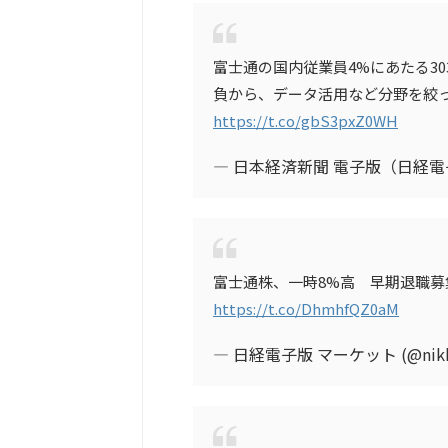
富士通の国内従業員4%にあたる3
負から、データ活用など分野を絞
https://t.co/gbS3pxZ0WH
— 日本経済新聞 電子版（日経電子版
富士通株、一時8%高 早期退職
https://t.co/DhmhfQZ0aM
— 日経電子版 マーケット (@nikke