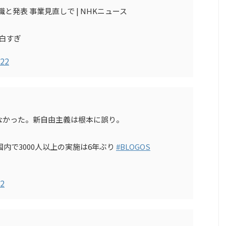
職と発表 事業見直しで | NHKニュース
面白すぎ
022
なかった。新自由主義は根本に誤り。
国内で3000人以上の実施は6年ぶり
#BLOGOS
22