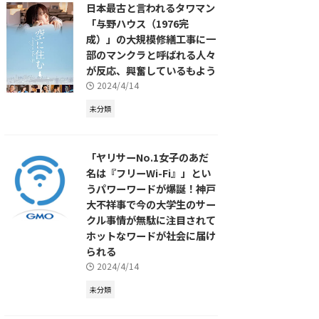
日本最古と言われるタワマン
「与野ハウス（1976完
成）」の大規模修繕工事に一
部のマンクラと呼ばれる人々
が反応、興奮しているもよう
2024/4/14
未分類
「ヤリサーNo.1女子のあだ
名は『フリーWi-Fi』」とい
うパワーワードが爆誕！神戸
大不祥事で今の大学生のサー
クル事情が無駄に注目されて
ホットなワードが社会に届け
られる
2024/4/14
未分類