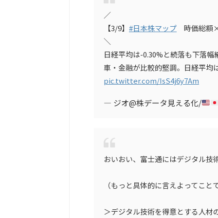
／
【3/9】
#日本株マップ
時価総額×
＼
日経平均は-0.30%と続落も下落
車・金融が比較的堅調。日経平均
pic.twitter.com/IsS4j6y7Am
— ジオ@株データ見える化/
おいおい、富士通にはデジタル技
（もっと具体的に言えよってこと
＞デジタル技術を得意とする人材