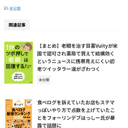
-
未分類
関連記事
【まとめ】老眼を治す目薬Vuityが米
国で認可され薬局で買えて結構効く
というニュースに携帯見えにくい初
老ツイッタラー達がざわつく
未分類
食べログを訴えていたお店もステマ
っぽいやり方で点数を上げていたこ
とをフォーリンデブはっしー氏が暴
露で話題に