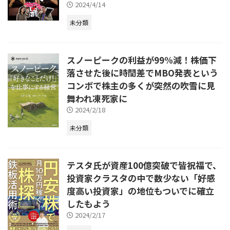
2024/4/14
未分類
スノーピークの利益が99%減！株価下
落させた後に時間差でMBO発表という
コンボで株主の多くが突然の吹雪に見
舞われ凍死家に
2024/2/18
未分類
テスタ氏が資産100億突破で皆祝福で、
投資家クラスタの中で数少ない「好感
度高い投資家」の地位もついでに確立
したもよう
2024/2/17