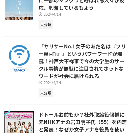
に一部のマンクラと呼ばれる人々が反
応、興奮しているもよう
2024/4/14
未分類
「ヤリサーNo.1女子のあだ名は『フリ
ーWi-Fi』」というパワーワードが爆
誕！神戸大不祥事で今の大学生のサー
クル事情が無駄に注目されてホットな
ワードが社会に届けられる
2024/4/14
未分類
ドトールお前もか？社外取締役候補に
元NHKアナの岩田明子氏（55）を内定
と発表！なぜか女子アナを役員を使い