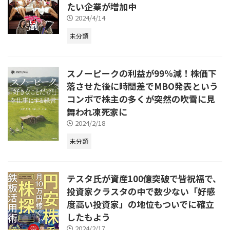
たい企業が増加中
2024/4/14
未分類
スノーピークの利益が99%減！株価下
落させた後に時間差でMBO発表という
コンボで株主の多くが突然の吹雪に見
舞われ凍死家に
2024/2/18
未分類
テスタ氏が資産100億突破で皆祝福で、
投資家クラスタの中で数少ない「好感
度高い投資家」の地位もついでに確立
したもよう
2024/2/17