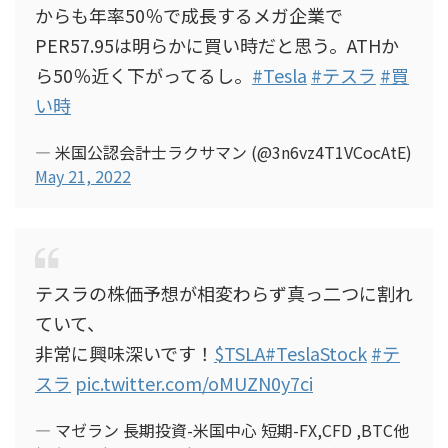
からも年率50％で成長するメガ企業で
PER57.95は明らかに買い時だと思う。ATHか
ら50％近く下がってるし。
#Tesla
#テスラ
#買
い時
— 米国公認会計士ラクサマン (@3n6vz4T1VCocAtE)
May 21, 2022
テスラの株価予想が相変わらず真っ二つに割れ
ていて、
非常に興味深いです！
$TSLA
#TeslaStock
#テ
スラ
pic.twitter.com/oMUZN0y7ci
— マゼラン 長期投資-米国中心 短期-FX,CFD ,BTC他