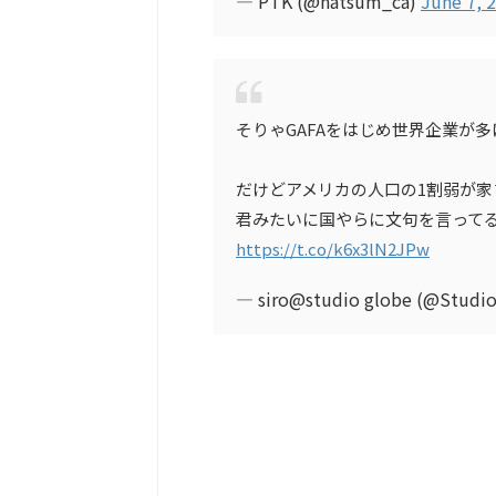
— PTK (@natsum_ca)
June 7, 
そりゃGAFAをはじめ世界企業が
だけどアメリカの人口の1割弱が
君みたいに国やらに文句を言って
https://t.co/k6x3lN2JPw
— siro@studio globe (@Studi