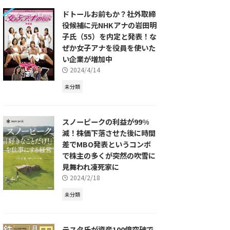
ドトールお前もか？社外取締
役候補に元NHKアナの岩田明
子氏（55）を内定と発表！な
ぜか女子アナを役員を使いた
い企業が増加中
2024/4/14
未分類
スノーピークの利益が99%
減！株価下落させた後に時間
差でMBO発表というコンボ
で株主の多くが突然の吹雪に
見舞われ凍死家に
2024/2/18
未分類
テスタ氏が資産100億突破で