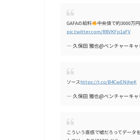
GAFAの給料
中央値で約3000万円。
pic.twitter.com/R8VKFp1aFV
— 久保田 雅也@ベンチャーキャピタ
ソース
https://t.co/B4CwENjheK
— 久保田 雅也@ベンチャーキャピタ
こういう直感で嘘だろってデータ