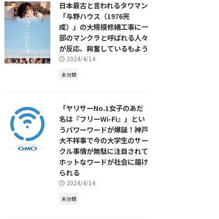
日本最古と言われるタワマン
「与野ハウス（1976完
成）」の大規模修繕工事に一
部のマンクラと呼ばれる人々
が反応、興奮しているもよう
2024/4/14
未分類
「ヤリサーNo.1女子のあだ
名は『フリーWi-Fi』」とい
うパワーワードが爆誕！神戸
大不祥事で今の大学生のサー
クル事情が無駄に注目されて
ホットなワードが社会に届け
られる
2024/4/14
未分類