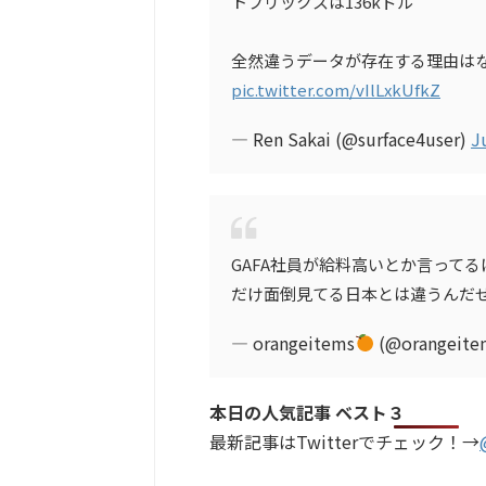
トフリックスは136kドル
全然違うデータが存在する理由は
pic.twitter.com/vIlLxkUfkZ
— Ren Sakai (@surface4user)
J
GAFA社員が給料高いとか言って
だけ面倒見てる日本とは違うんだ
— orangeitems
(@orangeite
本日の人気記事 ベスト３
最新記事はTwitterでチェック！→