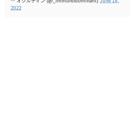
— オクルディン (@_immunodominant)
June 18,
2022