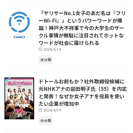
「ヤリサーNo.1女子のあだ名は『フリ
ーWi-Fi』」というパワーワードが爆
誕！神戸大不祥事で今の大学生のサー
クル事情が無駄に注目されてホットな
ワードが社会に届けられる
2024/4/14
未分類
ドトールお前もか？社外取締役候補に
元NHKアナの岩田明子氏（55）を内定
と発表！なぜか女子アナを役員を使い
たい企業が増加中
2024/4/14
未分類