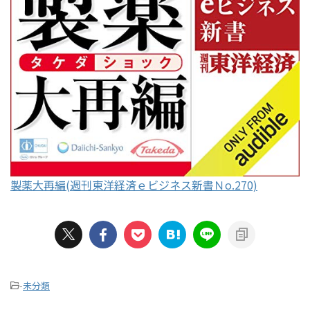
製薬大再編(週刊東洋経済ｅビジネス新書Ｎo.270)
-
未分類