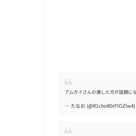
アムガイさんの通した方が話題に
— たなお (@R1choR0rFIOZlw4