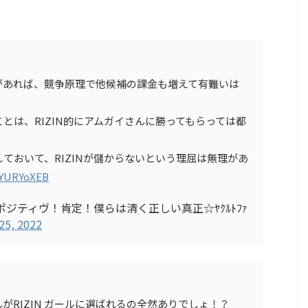
があれば、競争原理で他候補の課金も増えて有難いは
とは、RIZIN的にアムガイさんに勝ってもらっては都
ておいて、RIZINが儲からないという理屈は無理があ
OIYURYoXEB
卓【ポジティヴ！肯定！僕らは清く正しい真正☆ﾔｸﾙﾄﾌｧ
25, 2022
がRIZIN ガールに選ばれるの全然ありでしょ！？