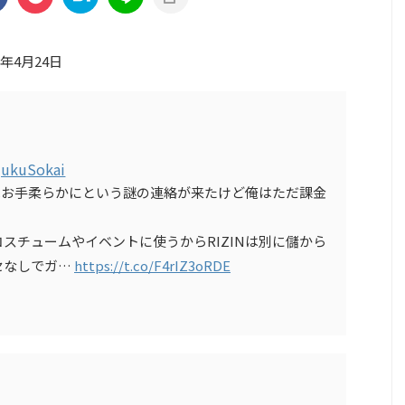
3年4月24日
jukuSokai
件はお手柔らかにという謎の連絡が来たけど俺はただ課金
スチュームやイベントに使うからRIZINは別に儲から
セなしでガ…
https://t.co/F4rIZ3oRDE