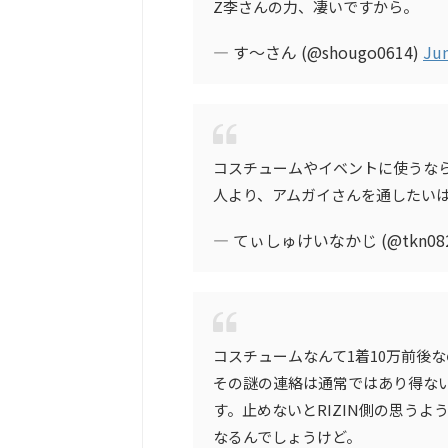
Z李さんの力、凄いですから。
— す～さん (@shougo0614)
Jun
コスチュームやイベントに使うなら
人より、アムガイさんを通したい
— てぃしゅけいなかじ (@tkn08
コスチュームなんて1着10万前後
その謎の連絡は通常ではあり得な
す。止めないとRIZIN側の思う
なるんでしょうけど。