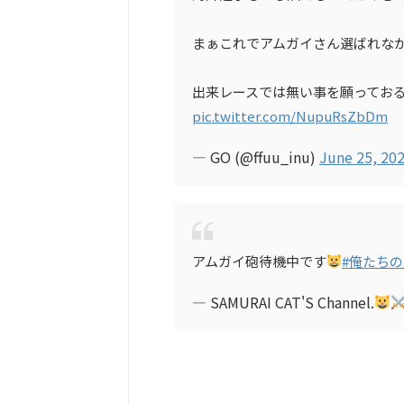
まぁこれでアムガイさん選ばれなか
出来レースでは無い事を願ってお
pic.twitter.com/NupuRsZbDm
— GO (@ffuu_inu)
June 25, 20
アムガイ砲待機中です
#俺たち
— SAMURAI CAT'S Channel.