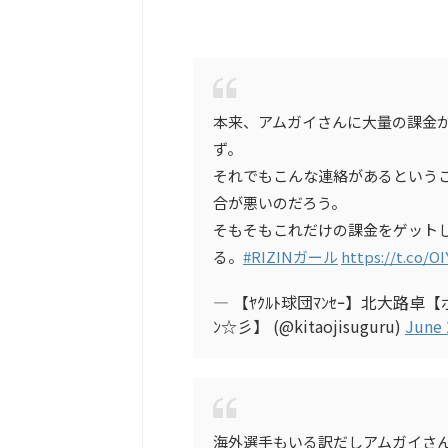
本来、アムガイさんに大量の課金
ず。
それでもこんな連絡があるというこ
合が悪いのだろう。
そもそもこれだけの課金をゲットし
る。
#RIZINガール
https://t.co/
— 【ﾔｸﾙﾄ球団ﾏﾝｾｰ】北大路
ﾝ☆彡】 (@kitaojisuguru)
June 
海外選手もいる訳だしアムガイさん