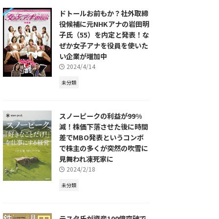
ドトールお前もか？社外取締
役候補に元NHKアナの岩田明
子氏（55）を内定と発表！な
ぜか女子アナを役員を使いた
い企業が増加中
2024/4/14
未分類
スノーピークの利益が99%
減！株価下落させた後に時間
差でMBO発表というコンボ
で株主の多くが突然の吹雪に
見舞われ凍死家に
2024/2/18
未分類
テスタ氏が資産100億突破で