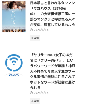
日本最古と言われるタワマン
「与野ハウス（1976完
成）」の大規模修繕工事に一
部のマンクラと呼ばれる人々
が反応、興奮しているもよう
2024/4/14
未分類
「ヤリサーNo.1女子のあだ
名は『フリーWi-Fi』」とい
うパワーワードが爆誕！神戸
大不祥事で今の大学生のサー
クル事情が無駄に注目されて
ホットなワードが社会に届け
られる
2024/4/14
未分類