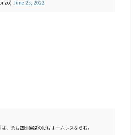
bonzo)
June 25, 2022
らば、余も四國遍路の間はホームレスならむ。