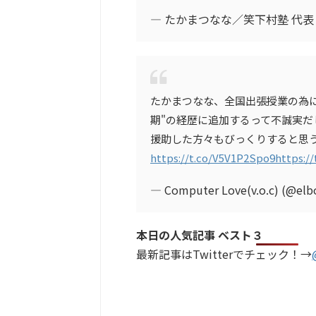
— たかまつなな／笑下村塾 代表 (@n
たかまつなな、全国出張授業の為
期"の経歴に追加するって不誠実
援助した方々もびっくりすると思
https://t.co/V5V1P2Spo9
https:/
— Computer Love(v.o.c) (@el
本日の人気記事 ベスト３
最新記事はTwitterでチェック！→