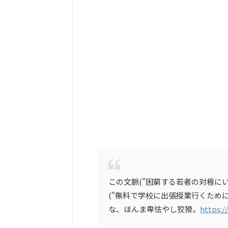
この文脈("困窮する若者の対極にい
("無料で学校に出張授業行くため
な、ほんま卑怯やし狡猾。
https:/