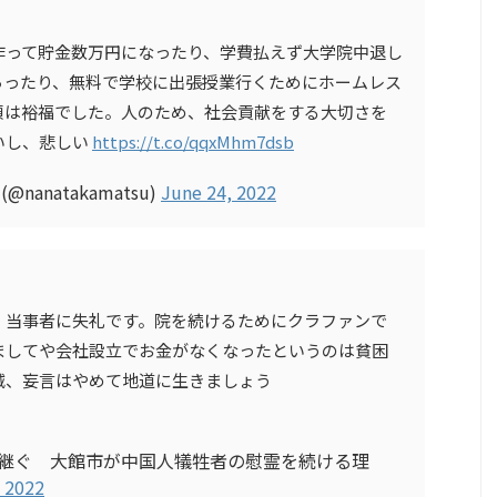
作って貯金数万円になったり、学費払えず大学院中退し
らったり、無料で学校に出張授業行くためにホームレス
頃は裕福でした。人のため、社会貢献をする大切さを
いし、悲しい
https://t.co/qqxMhm7dsb
anatakamatsu)
June 24, 2022
。当事者に失礼です。院を続けるためにクラファンで
ましてや会社設立でお金がなくなったというのは貧困
減、妄言はやめて地道に生きましょう
け継ぐ 大館市が中国人犠牲者の慰霊を続ける理
 2022