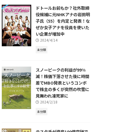
ドトールお前もか？社外取締
役候補に元NHKアナの岩田明
子氏（55）を内定と発表！な
ぜか女子アナを役員を使いた
い企業が増加中
2024/4/14
未分類
スノーピークの利益が99%
減！株価下落させた後に時間
差でMBO発表というコンボ
で株主の多くが突然の吹雪に
見舞われ凍死家に
2024/2/18
未分類
テスタ氏が資産100億突破で