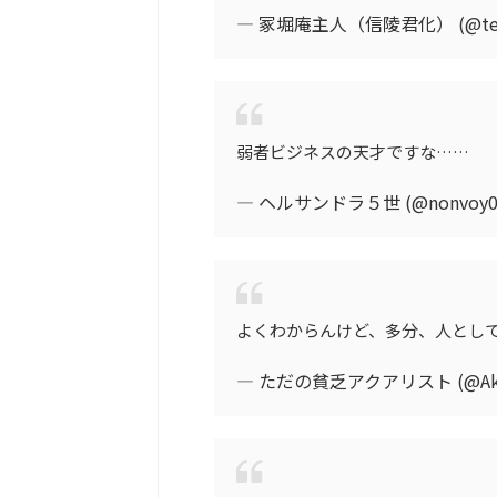
— 冢堀庵主人（信陵君化） (@tenk
弱者ビジネスの天才ですな……
— ヘルサンドラ５世 (@nonvoy0
よくわからんけど、多分、人とし
— ただの貧乏アクアリスト (@Akf1