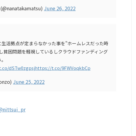
anatakamatsu)
June 26, 2022
に生活拠点が定まらなかった事を"ホームレスだった時
だし貧困問題を軽視しているしクラウドファンディング
う。
/t.co/dSTw0zgpsj
https://t.co/9FWVoqkbCp
bonzo)
June 25, 2022
@nittsui_pr