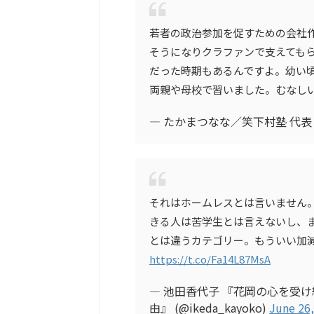
若者の政治参加を促すための会社
そうになりクラファンで支えても
だった時期もあるんですよ。幼い
両親や母校で習いました。むなし
— たかまつなな／笑下村塾 代表 (@n
それはホームレスとは言いません
きる人は苦学生とは言えないし、
とは違うカテゴリー。もういい加
https://t.co/Fa14L87MsA
— 池田香代子 『花岡の心を受
由』 (@ikeda_kayoko)
June 26,