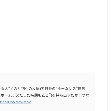
る人"との批判への反論)で自身の"ホームレス"体験
にホームレスだった時期もある")を持ち出すたかまつな
/t.co/6jvVNcwMoV