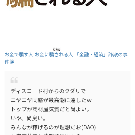
お金で騙す人 お金に騙される人:「金融・経済」詐欺の事
件簿
ディスコード村からのクダリで
ニヤニヤ同感が最高潮に達したｗ
トップが商材屋気質だと尚よい。
いや、尚臭い。
みんなが稼げるのが理想だお(DAO)