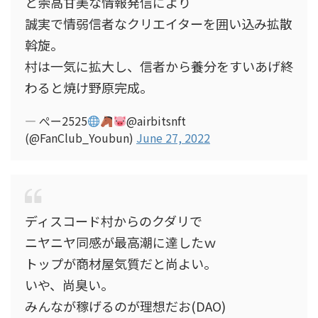
と崇高甘美な情報発信により
誠実で情弱信者なクリエイターを囲い込み拡散
斡旋。
村は一気に拡大し、信者から養分をすいあげ終
わると焼け野原完成。
— ぺー2525
@airbitsnft
(@FanClub_Youbun)
June 27, 2022
ディスコード村からのクダリで
ニヤニヤ同感が最高潮に達したｗ
トップが商材屋気質だと尚よい。
いや、尚臭い。
みんなが稼げるのが理想だお(DAO)