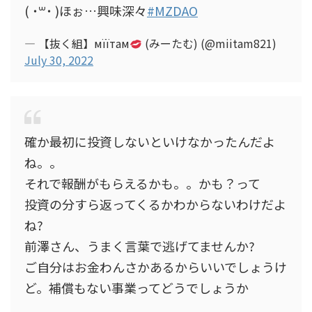
( ˙꒳​˙ )ほぉ…興味深々
#MZDAO
— 【抜く組】мïïтам
(みーたむ) (@miitam821)
July 30, 2022
確か最初に投資しないといけなかったんだよ
ね。。
それで報酬がもらえるかも。。かも？って
投資の分すら返ってくるかわからないわけだよ
ね?
前澤さん、うまく言葉で逃げてませんか?
ご自分はお金わんさかあるからいいでしょうけ
ど。補償もない事業ってどうでしょうか