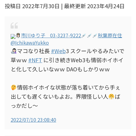
投稿日 2022年7月30日 | 最終更新 2023年4月24日
市川ゆり子 03-3237-9222
秋葉原在住
@IchikawaYukko
マコなり社長
#Web
3 スクールやるみたいで
草ｗｗ
#NFT
に引き続きWeb3も情弱ホイホイ
と化して久しいなｗｗ DAOもしかりｗｗ
情弱ホイホイな状態が落ち着いてから手ぇ
出しても遅くないもよお。界隈怪しい人
ば
っかだし〜
2022/07/10 23:08:40