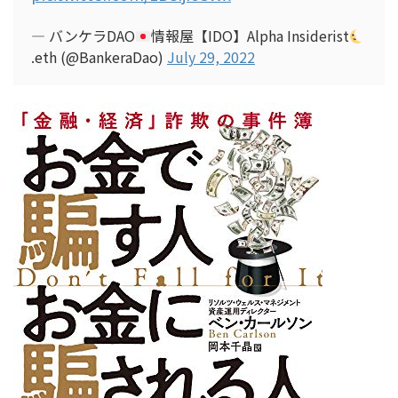
— バンケラDAO
情報屋【IDO】Alpha Insiderist
.eth (@BankeraDao)
July 29, 2022