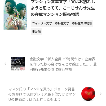
マンション営業文学「実はお別れし
ようと思ってて」こーじせんせ先生
の在庫マンション販売物語
ツイッター文学
不動産文学
不動産業界物語
未分類
金融文学「新人全員で2時間かけて座席表
を作った飲み会はなんとか始まった。」豊
洲銀行先生の陰湿銀行物語
マスク氏の「マンUを買う」ジョーク発言
のおかげで現在プレミア最下位だけどマン
Uの株価だけは急上昇したもよう