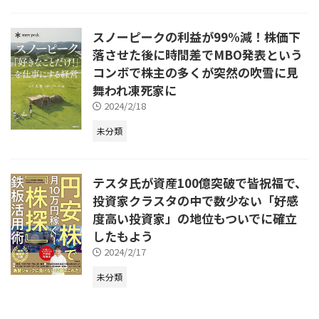
スノーピークの利益が99%減！株価下
落させた後に時間差でMBO発表という
コンボで株主の多くが突然の吹雪に見
舞われ凍死家に
2024/2/18
未分類
テスタ氏が資産100億突破で皆祝福で、
投資家クラスタの中で数少ない「好感
度高い投資家」の地位もついでに確立
したもよう
2024/2/17
未分類