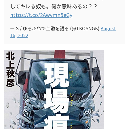
してキレる奴も。何か意味あるの？？
https://t.co/2Awvmn5eGy
— S / ゆるふわで金融を語る (@TKOSNGK)
August
16, 2022