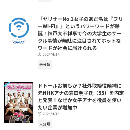
「ヤリサーNo.1女子のあだ名は『フリ
ーWi-Fi』」というパワーワードが爆
誕！神戸大不祥事で今の大学生のサー
クル事情が無駄に注目されてホットな
ワードが社会に届けられる
2024/4/14
未分類
ドトールお前もか？社外取締役候補に
元NHKアナの岩田明子氏（55）を内定
と発表！なぜか女子アナを役員を使い
たい企業が増加中
2024/4/14
未分類