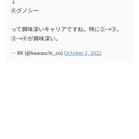
↓
④グノシー
って興味深いキャリアですね。特に②→③、
③→④が興味深い。
— RK (@kawauchi_co)
October 3, 2022