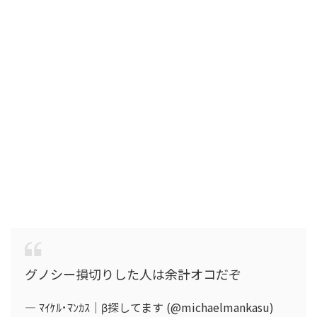
グノシー損切りした人は余計オコだぞ
— ﾏｲｹﾙ･ﾏﾝｶｽ｜β探してます (@michaelmankasu)