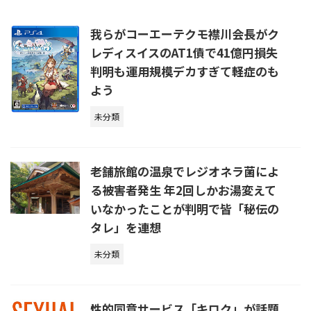
我らがコーエーテクモ襟川会長がク
レディスイスのAT1債で41億円損失
判明も運用規模デカすぎて軽症のも
よう
未分類
老舗旅館の温泉でレジオネラ菌によ
る被害者発生 年2回しかお湯変えて
いなかったことが判明で皆「秘伝の
タレ」を連想
未分類
性的同意サービス「キロク」が話題