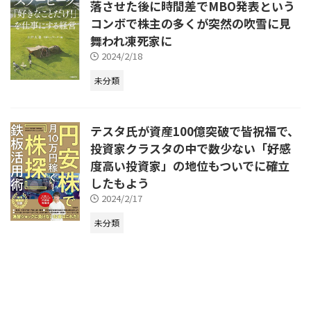
落させた後に時間差でMBO発表という
コンボで株主の多くが突然の吹雪に見
舞われ凍死家に
2024/2/18
未分類
テスタ氏が資産100億突破で皆祝福で、
投資家クラスタの中で数少ない「好感
度高い投資家」の地位もついでに確立
したもよう
2024/2/17
未分類