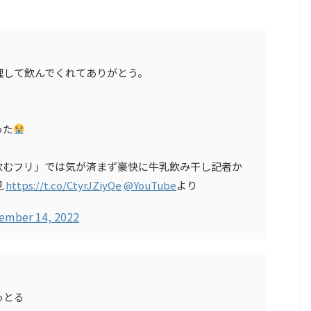
理して飲んでくれてありがとう。
った
飲むフリ」では気が済まず豪快に牛乳飲み干し記者か
見
https://t.co/CtyrJZiyQe
@YouTube
より
ember 14, 2022
っとる