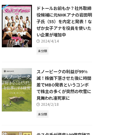
ドトールお前もか？社外取締
役候補に元NHKアナの岩田明
子氏（55）を内定と発表！な
ぜか女子アナを役員を使いた
い企業が増加中
2024/4/14
未分類
スノーピークの利益が99%
減！株価下落させた後に時間
差でMBO発表というコンボ
で株主の多くが突然の吹雪に
見舞われ凍死家に
2024/2/18
未分類
テスタ氏が資産100億突破で