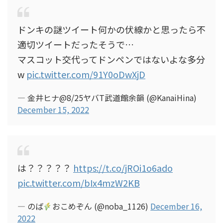
ドンキの謎ツイート何かの伏線かと思ったら不
適切ツイートだったそうで…
マスコット交代ってドンペンではないよな多分
w
pic.twitter.com/91Y0oDwXjD
— 金井ヒナ@8/25ヤバT武道館余韻 (@KanaiHina)
December 15, 2022
は？？？？？
https://t.co/jROi1o6ado
pic.twitter.com/bIx4mzW2KB
— のば
おこめぞん (@noba_1126)
December 16,
2022