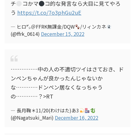
チ
コかマ
コ的な発言なら大目に見てやろ
う
https://t.co/7o3phGu2uE
— ヒロ㌥＠FFRK無課金/DQW
/リィンカネ
(@ffrk_0614)
December 15, 2022
……………中の人の不適切ツイはさておき、ド
ンペンちゃんが良かったんじゃないか
な…………ドンペン居なくなっちゃう
の…………？>RT
— 長月鞠＊11/20(わけはた)あ3
(@Nagatsuki_Mari)
December 16, 2022