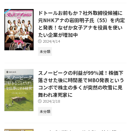
ドトールお前もか？社外取締役候補に
元NHKアナの岩田明子氏（55）を内定
と発表！なぜか女子アナを役員を使い
たい企業が増加中
2024/4/14
未分類
スノーピークの利益が99%減！株価下
落させた後に時間差でMBO発表という
コンボで株主の多くが突然の吹雪に見
舞われ凍死家に
2024/2/18
未分類