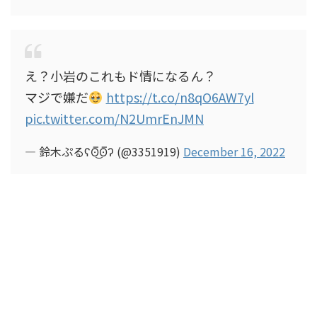
え？小岩のこれもド情になるん？
マジで嫌だ
https://t.co/n8qO6AW7yl
pic.twitter.com/N2UmrEnJMN
— 鈴木ぷる️ʕʘ̅͜ʘ̅ʔ (@3351919)
December 16, 2022