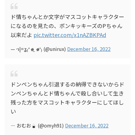
ド情ちゃんとか文字がマスコットキャラクター
になるのを見たの、ポンキッキーズのPちゃん
以来だよ
pic.twitter.com/x1nAZBKPAd
— ኀ|=ʓ₍ᐢ ɞ̴̶̷ ̫ ɞ̴̶̷ᐢ₎ (@unirux)
December 16, 2022
ドンペンちゃん引退するの納得できないからド
ンペンちゃんとド情ちゃんで殺し合いして生き
残った方をマスコットキャラクターにしてほし
い
— おむお
(@omyh91)
December 16, 2022