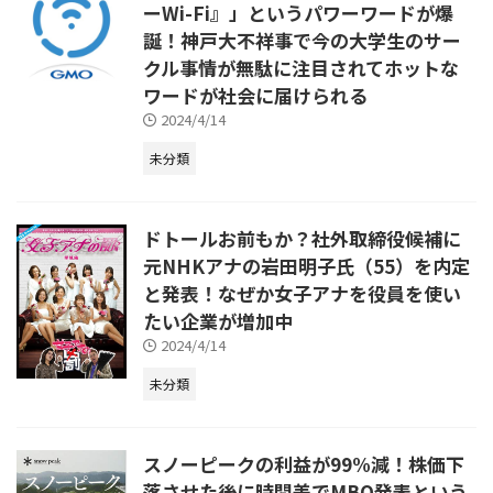
ーWi-Fi』」というパワーワードが爆
誕！神戸大不祥事で今の大学生のサー
クル事情が無駄に注目されてホットな
ワードが社会に届けられる
2024/4/14
未分類
ドトールお前もか？社外取締役候補に
元NHKアナの岩田明子氏（55）を内定
と発表！なぜか女子アナを役員を使い
たい企業が増加中
2024/4/14
未分類
スノーピークの利益が99%減！株価下
落させた後に時間差でMBO発表という