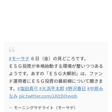
#モーサテ
６日（金）の見どころです。
ＥＳＧ投資が本格始動する環境が整いつつある
ようです。あすの「ＥＳＧ大解剖」は、ファン
ド運用者にＥＳＧ投資の最前線について聞きま
す。
#塩田真弓
#大浜平太郎
#野沢春日
#中原み
なみ
pic.twitter.com/JJVzDOyvob
— モーニングサテライト（モーサテ）