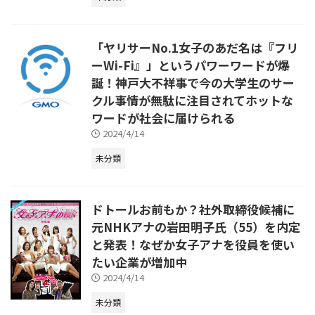
「ヤリサーNo.1女子のあだ名は『フリ
ーWi-Fi』」というパワーワードが爆
誕！神戸大不祥事で今の大学生のサー
クル事情が無駄に注目されてホットな
ワードが社会に届けられる
2024/4/14
未分類
ドトールお前もか？社外取締役候補に
元NHKアナの岩田明子氏（55）を内定
と発表！なぜか女子アナを役員を使い
たい企業が増加中
2024/4/14
未分類