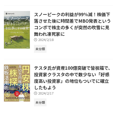
スノーピークの利益が99%減！株価下
落させた後に時間差でMBO発表という
コンボで株主の多くが突然の吹雪に見
舞われ凍死家に
2024/2/18
未分類
テスタ氏が資産100億突破で皆祝福で、
投資家クラスタの中で数少ない「好感
度高い投資家」の地位もついでに確立
したもよう
2024/2/17
未分類