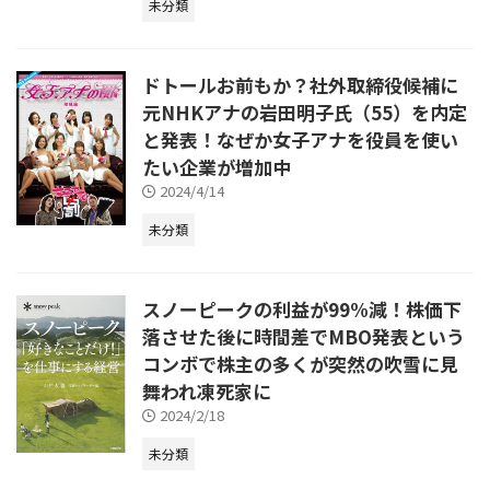
未分類
ドトールお前もか？社外取締役候補に
元NHKアナの岩田明子氏（55）を内定
と発表！なぜか女子アナを役員を使い
たい企業が増加中
2024/4/14
未分類
スノーピークの利益が99%減！株価下
落させた後に時間差でMBO発表という
コンボで株主の多くが突然の吹雪に見
舞われ凍死家に
2024/2/18
未分類