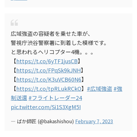
広域強盗の容疑者を乗せた車が、
警視庁渋谷警察署に到着した模様です。
と思われるヘリコプター4機。。。
【
https://t.co/6yTF1jusCB
】
【
https://t.co/FPqSk9kJNH
】
【
https://t.co/K3uVCB60N6
】
【
https://t.co/tpRLukRCkO
】
#広域強盗
#強
制送還
#フライトレーダー24
pic.twitter.com/Si1S3XgM5I
— ばか師匠 (@bakashishou)
February 7, 2023