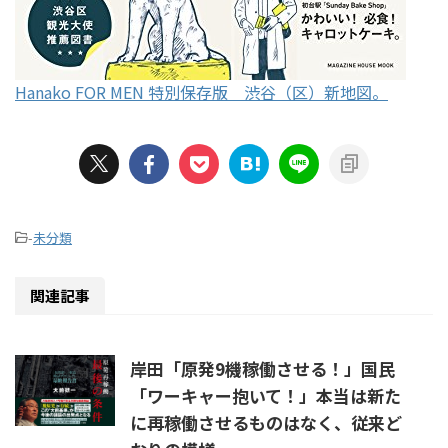
Hanako FOR MEN 特別保存版 渋谷（区）新地図。
-
未分類
関連記事
岸田「原発9機稼働させる！」国民
「ワーキャー抱いて！」本当は新た
に再稼働させるものはなく、従来ど