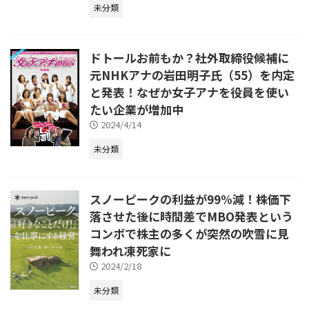
未分類
ドトールお前もか？社外取締役候補に
元NHKアナの岩田明子氏（55）を内定
と発表！なぜか女子アナを役員を使い
たい企業が増加中
2024/4/14
未分類
スノーピークの利益が99%減！株価下
落させた後に時間差でMBO発表という
コンボで株主の多くが突然の吹雪に見
舞われ凍死家に
2024/2/18
未分類