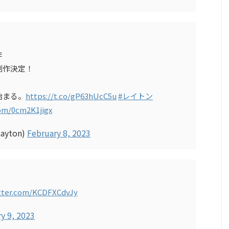
作
制作決定！
始まる。
https://t.co/gP63hUcC5u
#レイトン
com/0cm2K1jigx
yton)
February 8, 2023
itter.com/KCDFXCdvJy
y 9, 2023