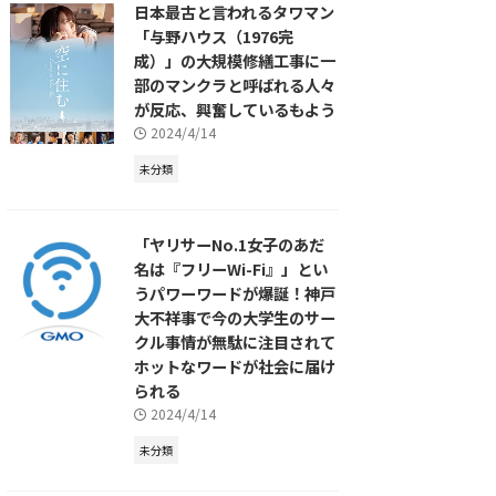
日本最古と言われるタワマン
「与野ハウス（1976完
成）」の大規模修繕工事に一
部のマンクラと呼ばれる人々
が反応、興奮しているもよう
2024/4/14
未分類
「ヤリサーNo.1女子のあだ
名は『フリーWi-Fi』」とい
うパワーワードが爆誕！神戸
大不祥事で今の大学生のサー
クル事情が無駄に注目されて
ホットなワードが社会に届け
られる
2024/4/14
未分類