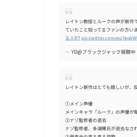
レイトン教授とルークの声が新作
ていたこと知ってるファンの方い
る人RT
pic.twitter.com/ep7gqkW
— YD@ブラックジャック視聴中 (@
レイトン新作はとても嬉しいが、
①メイン声優
メインキャラ「ルーク」の声優が
②ナゾ監修者の逝去
ナゾ監修者、多湖輝氏が逝去なさ
③発売元の売る売る詐欺