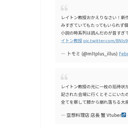
レイトン教授おかえりなさい！新
みすぎていてもたってもいられず
小説の時系列は読んだのが昔すぎ
イトン教授
pic.twitter.com/8Nls
— 卜モミ (@mltplus_illus)
Febr
レイトン教授の元に一枚の招待状
記された会場に行くとそこにいたの
全てを察して膝から崩れ落ちる大
— 空想料理店 店長 蟹 Vtuber