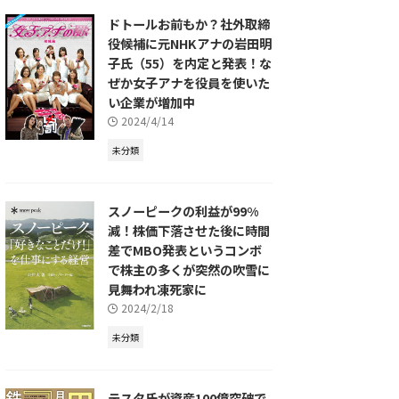
ドトールお前もか？社外取締
役候補に元NHKアナの岩田明
子氏（55）を内定と発表！な
ぜか女子アナを役員を使いた
い企業が増加中
2024/4/14
未分類
スノーピークの利益が99%
減！株価下落させた後に時間
差でMBO発表というコンボ
で株主の多くが突然の吹雪に
見舞われ凍死家に
2024/2/18
未分類
テスタ氏が資産100億突破で