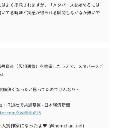
とはよく揶揄されますが、「メタバースを始めるには
書いてる時ほど実感が得られる瞬間もなかなか無いで
暗号資産（仮想通貨）を準備したうえで、メタバースご
る』
誤解無くなったと思ってたのでげんなり…
IT10社で共通基盤 - 日本経済新聞
tter.com/Xwi6HibFt5
大賞作家になったよ
♥
(@nemchan_nel)