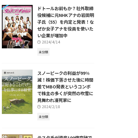
ドトールお前もか？社外取締
役候補に元NHKアナの岩田明
子氏（55）を内定と発表！な
ぜか女子アナを役員を使いた
い企業が増加中
2024/4/14
未分類
スノーピークの利益が99%
減！株価下落させた後に時間
差でMBO発表というコンボ
で株主の多くが突然の吹雪に
見舞われ凍死家に
2024/2/18
未分類
テスタ氏が資産100億突破で