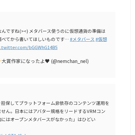
んですね(><) メタバース使うのに仮想通貨の準備は
調べてから書いてほしいものです…
#メタバース
#仮想
c.twitter.com/bGGWhG14B5
大賞作家になったよ
♥
(@nemchan_nel)
を担保してプラットフォーム非依存のコンテンツ運用を
せん。日本にはアバター規格をリードするVRMコン
内にはオープンメタバースがなかった」はひどい