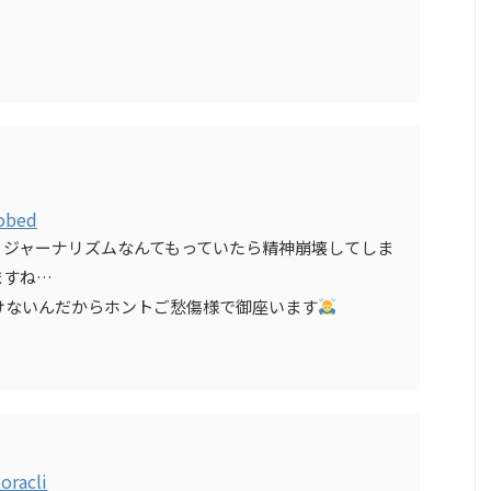
obed
、ジャーナリズムなんてもっていたら精神崩壊してしま
ますね…
けないんだからホントご愁傷様で御座います
oracli