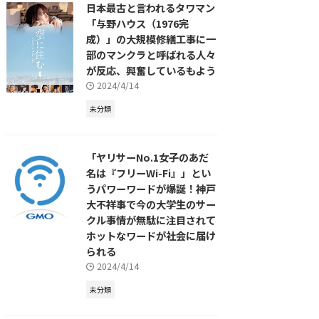
日本最古と言われるタワマン
「与野ハウス（1976完
成）」の大規模修繕工事に一
部のマンクラと呼ばれる人々
が反応、興奮しているもよう
2024/4/14
未分類
「ヤリサーNo.1女子のあだ
名は『フリーWi-Fi』」とい
うパワーワードが爆誕！神戸
大不祥事で今の大学生のサー
クル事情が無駄に注目されて
ホットなワードが社会に届け
られる
2024/4/14
未分類