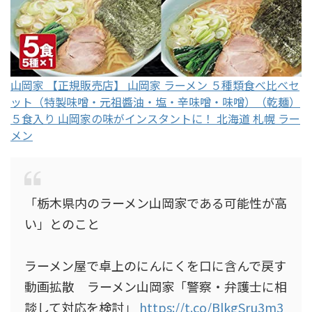
山岡家 【正規販売店】 山岡家 ラーメン ５種類食べ比べセ
ット（特製味噌・元祖醬油・塩・辛味噌・味噌）（乾麺）
５食入り 山岡家の味がインスタントに！ 北海道 札幌 ラー
メン
「栃木県内のラーメン山岡家である可能性が高
い」とのこと
ラーメン屋で卓上のにんにくを口に含んで戻す
動画拡散 ラーメン山岡家「警察・弁護士に相
談して対応を検討」
https://t.co/BlkgSru3m3