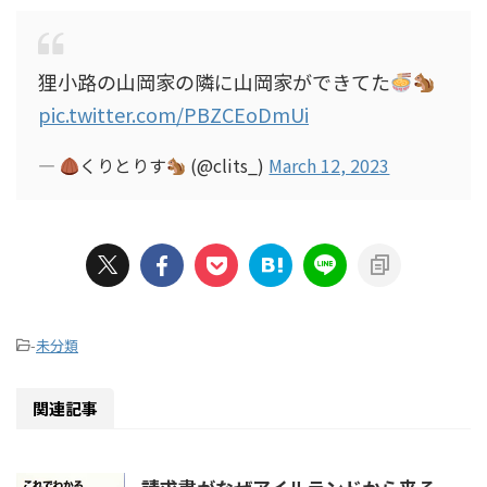
狸小路の山岡家の隣に山岡家ができてた
pic.twitter.com/PBZCEoDmUi
—
くりとりす
(@clits_)
March 12, 2023
-
未分類
関連記事