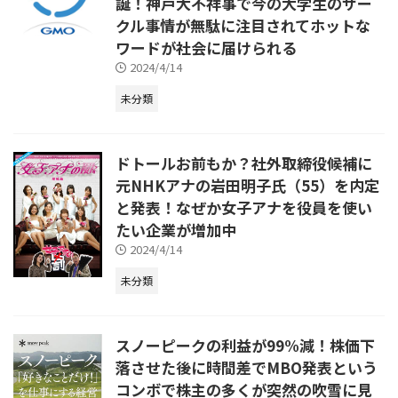
誕！神戸大不祥事で今の大学生のサー
クル事情が無駄に注目されてホットな
ワードが社会に届けられる
2024/4/14
未分類
ドトールお前もか？社外取締役候補に
元NHKアナの岩田明子氏（55）を内定
と発表！なぜか女子アナを役員を使い
たい企業が増加中
2024/4/14
未分類
スノーピークの利益が99%減！株価下
落させた後に時間差でMBO発表という
コンボで株主の多くが突然の吹雪に見