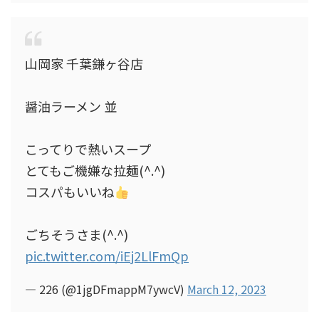
山岡家 千葉鎌ヶ谷店
醤油ラーメン 並
こってりで熱いスープ
とてもご機嫌な拉麺(^.^)
コスパもいいね
ごちそうさま(^.^)
pic.twitter.com/iEj2LlFmQp
— 226 (@1jgDFmappM7ywcV)
March 12, 2023