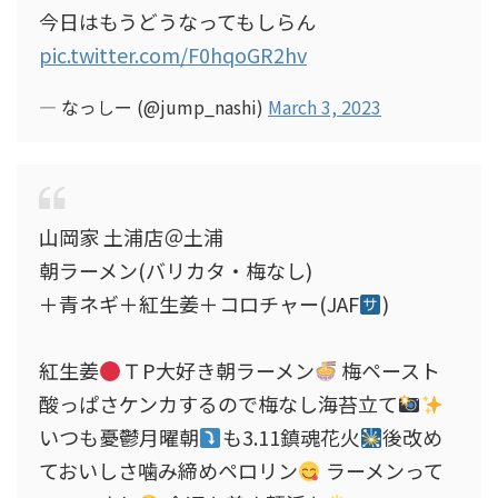
今日はもうどうなってもしらん
pic.twitter.com/F0hqoGR2hv
— なっしー (@jump_nashi)
March 3, 2023
山岡家 土浦店＠土浦
朝ラーメン(バリカタ・梅なし)
＋青ネギ＋紅生姜＋コロチャー(JAF
)
紅生姜
ＴP大好き朝ラーメン
梅ペースト
酸っぱさケンカするので梅なし海苔立て
いつも憂鬱月曜朝
も3.11鎮魂花火
後改め
ておいしさ噛み締めペロリン
ラーメンって