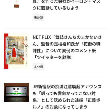
真」を作った会社がイーロン・マス
クに直訴しているもよう
未分類
NETFLIX「舞妓さんちのまかないさ
ん」監督の是枝裕和氏が「花街の特
殊性」について異例のコメント後
「ツイッターを離脱」
未分類
JR新宿駅の痴漢注意喚起アナウンス
も「怒っても歯向かってこない対
象」として認められた途端「正義ポ
ルノ」の対象になってしまう