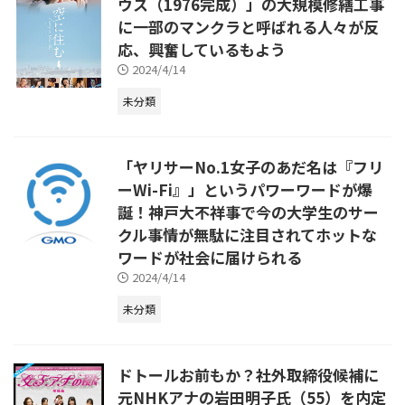
ウス（1976完成）」の大規模修繕工事
に一部のマンクラと呼ばれる人々が反
応、興奮しているもよう
2024/4/14
未分類
「ヤリサーNo.1女子のあだ名は『フリ
ーWi-Fi』」というパワーワードが爆
誕！神戸大不祥事で今の大学生のサー
クル事情が無駄に注目されてホットな
ワードが社会に届けられる
2024/4/14
未分類
ドトールお前もか？社外取締役候補に
元NHKアナの岩田明子氏（55）を内定