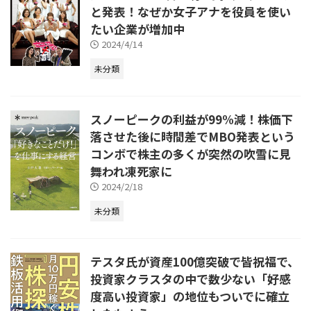
と発表！なぜか女子アナを役員を使い
たい企業が増加中
2024/4/14
未分類
スノーピークの利益が99%減！株価下
落させた後に時間差でMBO発表という
コンボで株主の多くが突然の吹雪に見
舞われ凍死家に
2024/2/18
未分類
テスタ氏が資産100億突破で皆祝福で、
投資家クラスタの中で数少ない「好感
度高い投資家」の地位もついでに確立