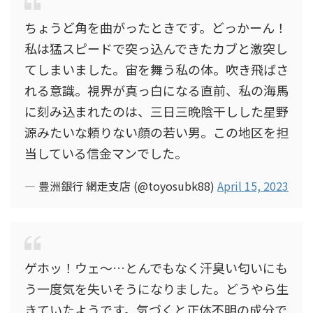
ちょうど角を曲がったときです。どっかーん！
私は猛スピードで突っ込んできたカブと激突し
てしまいました。宙を舞う私の体。吹き飛ばさ
れる意識。視界が真っ白になる直前、私の海馬
に刻み込まれたのは、三日三晩陰干しした星野
源みたいな頼りない顔の若い男。この地区を担
当している信金マンでした。
— 豊洲銀行 網走支店 (@toyosubk88)
April 15, 2023
ゲホッ！ウェ～…とんでもなく汗臭い匂いにも
う一度気を失いそうになりました。どうやら生
きていたようです。気づくと正体不明の成分で