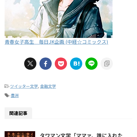
青春女子高生 毎日JK企画 (中経☆コミックス)
-
ツイッター文学
,
金融文学
-
豊洲
関連記事
タワマン文学「ママァ、誰に入れた