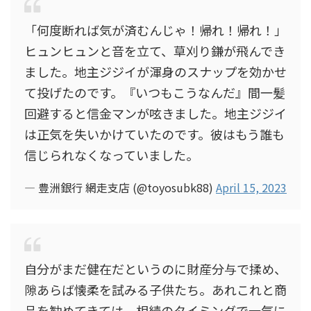
「何度断れば気が済むんじゃ！帰れ！帰れ！」
ヒュンヒュンと音を立て、草刈り鎌が飛んでき
ました。地主ジジイが渾身のスナップを効かせ
て投げたのです。『いつもこうなんだ』間一髪
回避すると信金マンが呟きました。地主ジジイ
は正気を失いかけていたのです。彼はもう誰も
信じられなくなっていました。
— 豊洲銀行 網走支店 (@toyosubk88)
April 15, 2023
自分がまだ健在だというのに財産分与で揉め、
隙あらば懐柔を試みる子供たち。あれこれと商
品を勧めてきては、相続のタイミングで一気に