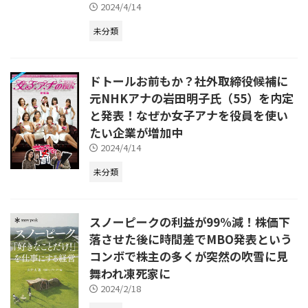
2024/4/14
未分類
ドトールお前もか？社外取締役候補に
元NHKアナの岩田明子氏（55）を内定
と発表！なぜか女子アナを役員を使い
たい企業が増加中
2024/4/14
未分類
スノーピークの利益が99%減！株価下
落させた後に時間差でMBO発表という
コンボで株主の多くが突然の吹雪に見
舞われ凍死家に
2024/2/18