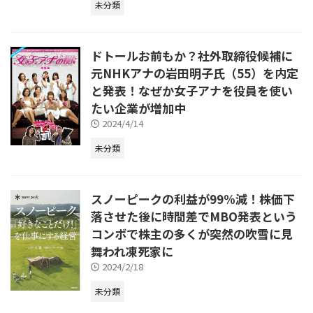
未分類
ドトールお前もか？社外取締役候補に
元NHKアナの岩田明子氏（55）を内定
と発表！なぜか女子アナを役員を使い
たい企業が増加中
2024/4/14
未分類
スノーピークの利益が99%減！株価下
落させた後に時間差でMBO発表という
コンボで株主の多くが突然の吹雪に見
舞われ凍死家に
2024/2/18
未分類