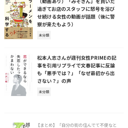
（動画あり）「みそきん」を買いた
過ぎてお店のスタッフに怒号を浴び
せ続ける女性の動画が話題（後に警
察が来たもよう）
未分類
松本人志さんが週刊女性PRIMEの記
事を引用リプライで文春記事に反論
も「悪手では？」「なぜ最初から出
さない？」の声
未分類
【まとめ】「自分の街の住んでて不便なと