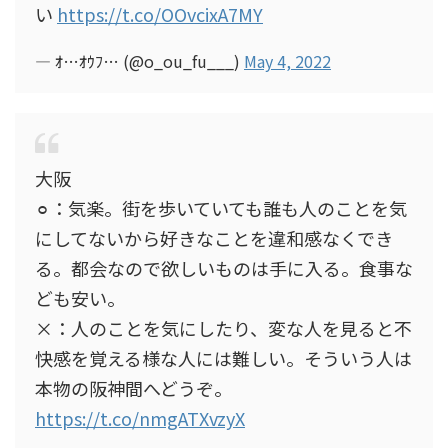
い
https://t.co/OOvcixA7MY
— ｵ…ｵｳﾌ… (@o_ou_fu___)
May 4, 2022
大阪
⚪︎：気楽。街を歩いていても誰も人のことを気
にしてないから好きなことを違和感なくでき
る。都会なので欲しいものは手に入る。食事な
ども安い。
×：人のことを気にしたり、変な人を見ると不
快感を覚える様な人には難しい。そういう人は
本物の阪神間へどうぞ。
https://t.co/nmgATXvzyX