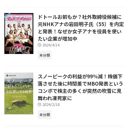
ドトールお前もか？社外取締役候補に
元NHKアナの岩田明子氏（55）を内定
と発表！なぜか女子アナを役員を使い
たい企業が増加中
2024/4/14
未分類
スノーピークの利益が99%減！株価下
落させた後に時間差でMBO発表という
コンボで株主の多くが突然の吹雪に見
舞われ凍死家に
2024/2/18
未分類