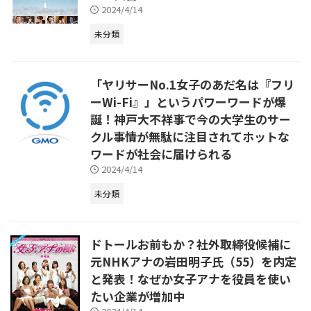
2024/4/14
未分類
「ヤリサーNo.1女子のあだ名は『フリ
ーWi-Fi』」というパワーワードが爆
誕！神戸大不祥事で今の大学生のサー
クル事情が無駄に注目されてホットな
ワードが社会に届けられる
2024/4/14
未分類
ドトールお前もか？社外取締役候補に
元NHKアナの岩田明子氏（55）を内定
と発表！なぜか女子アナを役員を使い
たい企業が増加中