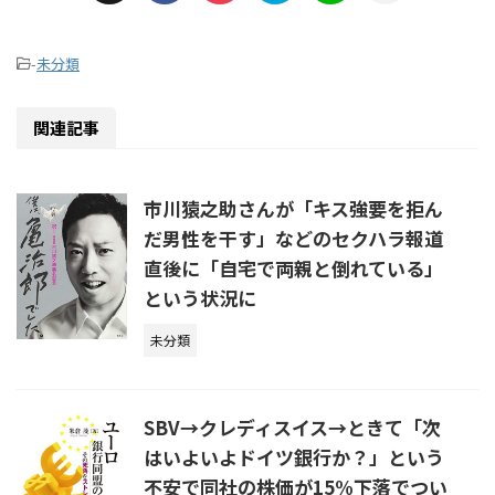
-
未分類
関連記事
市川猿之助さんが「キス強要を拒ん
だ男性を干す」などのセクハラ報道
直後に「自宅で両親と倒れている」
という状況に
未分類
SBV→クレディスイス→ときて「次
はいよいよドイツ銀行か？」という
不安で同社の株価が15%下落でつい