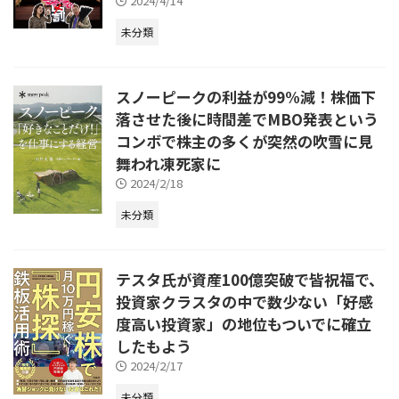
2024/4/14
未分類
スノーピークの利益が99%減！株価下
落させた後に時間差でMBO発表という
コンボで株主の多くが突然の吹雪に見
舞われ凍死家に
2024/2/18
未分類
テスタ氏が資産100億突破で皆祝福で、
投資家クラスタの中で数少ない「好感
度高い投資家」の地位もついでに確立
したもよう
2024/2/17
未分類