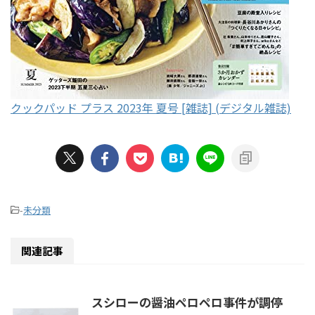
クックパッド プラス 2023年 夏号 [雑誌] (デジタル雑誌)
-
未分類
関連記事
スシローの醤油ペロペロ事件が調停