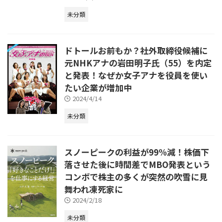
未分類
ドトールお前もか？社外取締役候補に
元NHKアナの岩田明子氏（55）を内定
と発表！なぜか女子アナを役員を使い
たい企業が増加中
2024/4/14
未分類
スノーピークの利益が99%減！株価下
落させた後に時間差でMBO発表という
コンボで株主の多くが突然の吹雪に見
舞われ凍死家に
2024/2/18
未分類