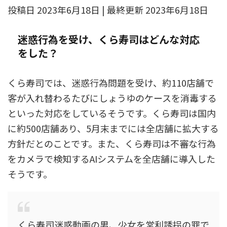
投稿日 2023年6月18日 | 最終更新 2023年6月18日
迷惑行為を受け、くら寿司はどんな対応
をした？
くら寿司では、迷惑行為問題を受け、約110店舗で
客が入れ替わるたびにしょうゆのケースを消毒する
といった対応をしているそうです。くら寿司は国内
に約500店舗あり、5月末までには全店舗に拡大する
方針だとのことです。また、くら寿司は不審な行為
をカメラで検知するAIシステムを全店舗に導入した
そうです。
くら寿司迷惑動画の男、少女を営利誘拐の罪で