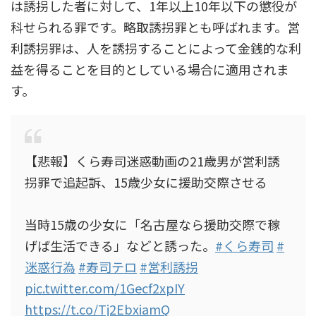
は誘拐した者に対して、1年以上10年以下の懲役が
科せられる罪です。略取誘拐罪とも呼ばれます。営
利誘拐罪は、人を誘拐することによって金銭的な利
益を得ることを目的としている場合に適用されま
す。
【悲報】くら寿司迷惑動画の21歳男が営利誘
拐罪で追起訴、15歳少女に援助交際させる
当時15歳の少女に「名古屋なら援助交際で稼
げば生活できる」などと誘った。
#くら寿司
#
迷惑行為
#寿司テロ
#営利誘拐
pic.twitter.com/1Gecf2xpIY
https://t.co/Tj2EbxiamQ