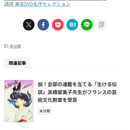
誘拐 東宝DVD名作セレクション
-
未分類
関連記事
祝！全部の連載を当てる「生ける伝
説」高橋留美子先生がフランスの芸
術文化勲章を受賞
未分類