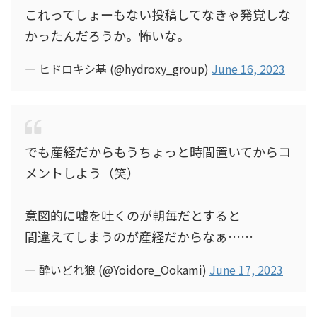
これってしょーもない投稿してなきゃ発覚しな
かったんだろうか。怖いな。
— ヒドロキシ基 (@hydroxy_group)
June 16, 2023
でも産経だからもうちょっと時間置いてからコ
メントしよう（笑）
意図的に嘘を吐くのが朝毎だとすると
間違えてしまうのが産経だからなぁ……
— 酔いどれ狼 (@Yoidore_Ookami)
June 17, 2023