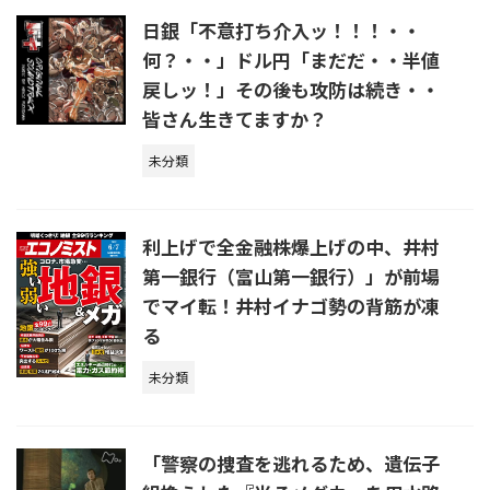
日銀「不意打ち介入ッ！！！・・
何？・・」ドル円「まだだ・・半値
戻しッ！」その後も攻防は続き・・
皆さん生きてますか？
未分類
利上げで全金融株爆上げの中、井村
第一銀行（富山第一銀行）」が前場
でマイ転！井村イナゴ勢の背筋が凍
る
未分類
「警察の捜査を逃れるため、遺伝子