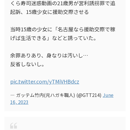
くら寿司迷惑動画の21歳男が営利誘拐罪で追
起訴、15歳少女に援助交際させる
当時15歳の少女に「名古屋なら援助交際で稼
げば生活できる」などと誘っていた。
余罪ありあり、身なりは汚いし…
反省しないし。
pic.twitter.com/yTMiVHBdcz
— ガッテム竹内(元ハガキ職人) (@GTT214)
June
16, 2023