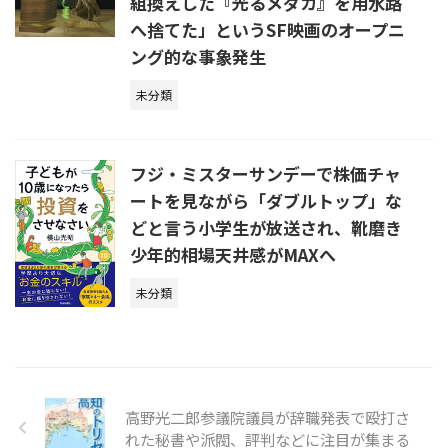
組換えした『光るメダカ』を用水路
へ捨てた」というSF映画のオープニ
ング的な事象発生
未分類
フジ・ミスターサンデーで株価チャ
ートを見ながら「ダブルトップ」な
どと言う小学生が放送され、靴磨き
少年的相場天井感がMAXへ
未分類
高野光二郎参議院議員が辞職発表で殴打さ
れた秘書や派閥、評判などに注目が集まる