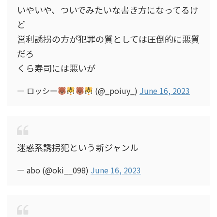
いやいや、ついでみたいな書き方になってるけ
ど
営利誘拐の方が犯罪の質としては圧倒的に悪質
だろ
くら寿司には悪いが
— ロッシー
(@_poiuy_)
June 16, 2023
迷惑系誘拐犯という新ジャンル
— abo (@oki__098)
June 16, 2023