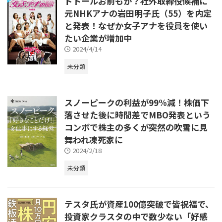
ドトールお前もか？社外取締役候補に
元NHKアナの岩田明子氏（55）を内定
と発表！なぜか女子アナを役員を使い
たい企業が増加中
2024/4/14
未分類
スノーピークの利益が99%減！株価下
落させた後に時間差でMBO発表という
コンボで株主の多くが突然の吹雪に見
舞われ凍死家に
2024/2/18
未分類
テスタ氏が資産100億突破で皆祝福で、
投資家クラスタの中で数少ない「好感