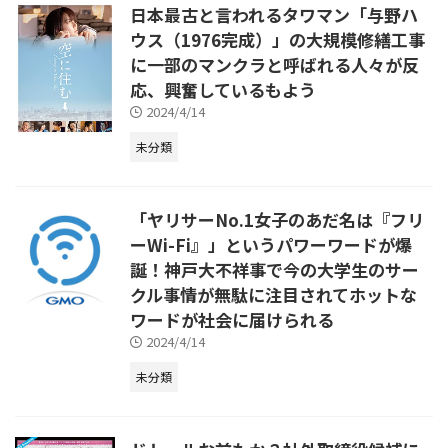
日本最古と言われるタワマン「与野ハ
ウス（1976完成）」の大規模修繕工事
に一部のマンクラと呼ばれる人々が反
応、興奮しているもよう
2024/4/14
未分類
「ヤリサーNo.1女子のあだ名は『フリ
ーWi-Fi』」というパワーワードが爆
誕！神戸大不祥事で今の大学生のサー
クル事情が無駄に注目されてホットな
ワードが社会に届けられる
2024/4/14
未分類