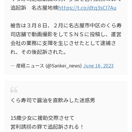
追起訴 名古屋地検
https://t.co/dtq3sCI7Au
被告は３月８日、２月に名古屋市中区のくら寿
司店舗で動画撮影をしてＳＮＳに投稿し、運営
会社の業務に支障を生じさせたとして逮捕さ
れ、その後起訴された。
— 産経ニュース (@Sankei_news)
June 16, 2023
くら寿司で醤油を直飲みした迷惑男
15歳少女に援助交際させて
営利誘拐の罪で追起訴される！