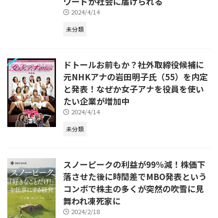
ワードが社会に届けられる
2024/4/14
未分類
ドトールお前もか？社外取締役候補に
元NHKアナの岩田明子氏（55）を内定
と発表！なぜか女子アナを役員を使い
たい企業が増加中
2024/4/14
未分類
スノーピークの利益が99%減！株価下
落させた後に時間差でMBO発表という
コンボで株主の多くが突然の吹雪に見
舞われ凍死家に
2024/2/18