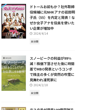
ドトールお前もか？社外取締
役候補に元NHKアナの岩田明
子氏（55）を内定と発表！な
ぜか女子アナを役員を使いた
い企業が増加中
2024/4/14
未分類
スノーピークの利益が99%
減！株価下落させた後に時間
差でMBO発表というコンボ
で株主の多くが突然の吹雪に
見舞われ凍死家に
2024/2/18
未分類
テスタ氏が資産100億突破で