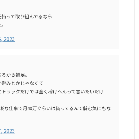
任持って取り組んでるなら
な。
6, 2023
おるから補足。
か僻みとかじゃなくて
とトラックだけでは全く稼げへんって言いたいだけ
ソ楽な仕事で月40万ぐらいは貰ってるんで僻む気にもな
7, 2023