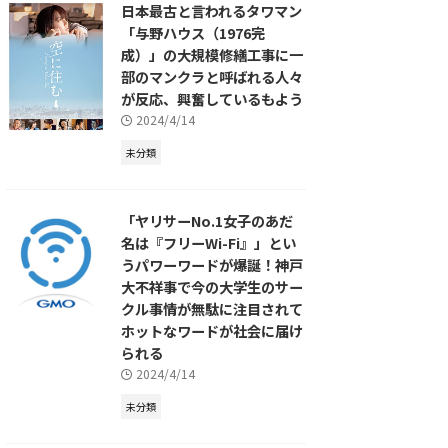
日本最古と言われるタワマン
「与野ハウス（1976完
成）」の大規模修繕工事に一
部のマンクラと呼ばれる人々
が反応、興奮しているもよう
2024/4/14
未分類
「ヤリサーNo.1女子のあだ
名は『フリーWi-Fi』」とい
うパワーワードが爆誕！神戸
大不祥事で今の大学生のサー
クル事情が無駄に注目されて
ホットなワードが社会に届け
られる
2024/4/14
未分類