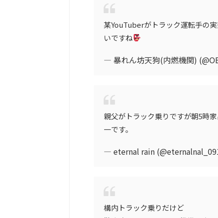
某YouTuberがトラック運転手
いですね
— 暴れん坊天狗(内燃機関) (@OEx
親父がトラック乗りですが朝5時家
一です。
— eternal rain (@eternalnal_0
構内トラック乗りだけど