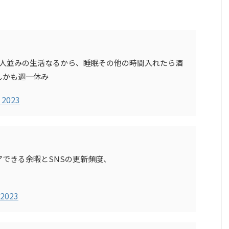
て人並みの生活なるから、睡眠その他の時間入れたら酒
しかも週一休み
, 2023
できる余暇とSNSの更新頻度、
。
 2023