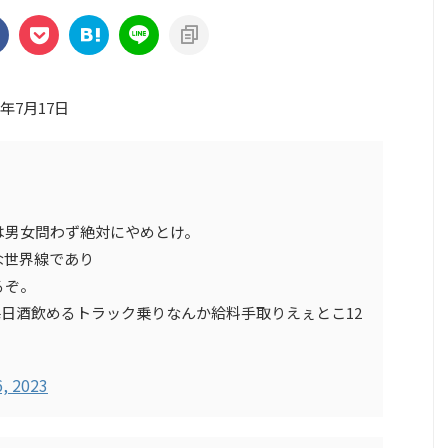
3年7月17日
は男女問わず絶対にやめとけ。
な世界線であり
るぞ。
毎日酒飲めるトラック乗りなんか給料手取りえぇとこ12
6, 2023