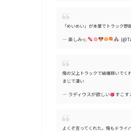
「めいめい」が本業でトラック野
— 楽しみ
(@Ta
俺の父上トラックで結構稼いでく
まじで凄い
— ラディウスが欲しい
すこすこ
よくぞ言ってくれた。俺もドライ