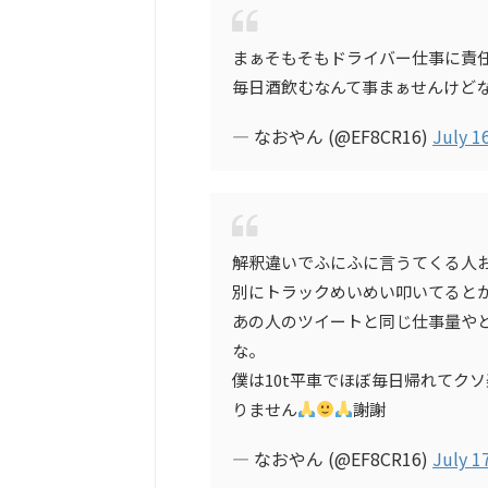
まぁそもそもドライバー仕事に責
毎日酒飲むなんて事まぁせんけど
— なおやん (@EF8CR16)
July 1
解釈違いでふにふに言うてくる人
別にトラックめいめい叩いてると
あの人のツイートと同じ仕事量や
な。
僕は10t平車でほぼ毎日帰れてク
りません
謝謝
— なおやん (@EF8CR16)
July 1