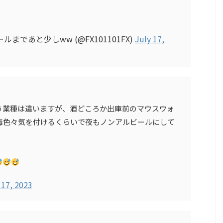
であと少しww (@FX101101FX)
July 17,
う業種は違いますが、酒どころか出庫前のマウスウォ
毒色々気を付けるくらいで夜もノンアルビールにして
 17, 2023