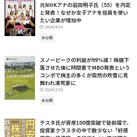
元NHKアナの岩田明子氏（55）を内定
と発表！なぜか女子アナを役員を使い
たい企業が増加中
2024/4/14
未分類
スノーピークの利益が99%減！株価下
落させた後に時間差でMBO発表という
コンボで株主の多くが突然の吹雪に見
舞われ凍死家に
2024/2/18
未分類
テスタ氏が資産100億突破で皆祝福で、
投資家クラスタの中で数少ない「好感