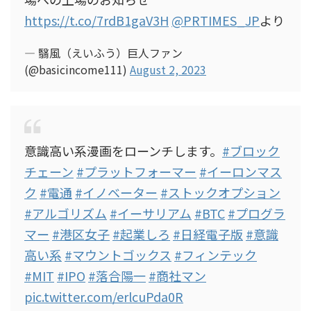
https://t.co/7rdB1gaV3H
@PRTIMES_JP
より
— 翳風（えいふう）巨人ファン
(@basicincome111)
August 2, 2023
意識高い系漫画をローンチします。
#ブロック
チェーン
#プラットフォーマー
#イーロンマス
ク
#電通
#イノベーター
#ストックオプション
#アルゴリズム
#イーサリアム
#BTC
#プログラ
マー
#港区女子
#起業しろ
#日経電子版
#意識
高い系
#マウントゴックス
#フィンテック
#MIT
#IPO
#落合陽一
#商社マン
pic.twitter.com/erlcuPda0R