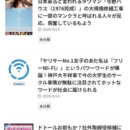
日本最古と言われるタワマン「与野ハ
ウス（1976完成）」の大規模修繕工事
に一部のマンクラと呼ばれる人々が反
応、興奮しているもよう
2024/4/14
未分類
「ヤリサーNo.1女子のあだ名は『フリ
ーWi-Fi』」というパワーワードが爆
誕！神戸大不祥事で今の大学生のサー
クル事情が無駄に注目されてホットな
ワードが社会に届けられる
2024/4/14
未分類
ドトールお前もか？社外取締役候補に