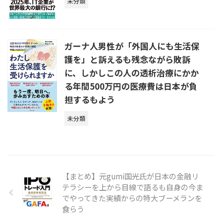
未分類
ガーナ人男性が「外国人にも生活保
護を」と訴えるも残念ながら敗訴
に、しかしこの人の透析治療にかか
る年間500万円の医療費は日本が負
担するもよう
未分類
【まとめ】元gumi国光氏が日本の金融リ
テラシーを上から目線で語るも自身の今ま
でやってきた実績からの特大ブーメランを
食らう