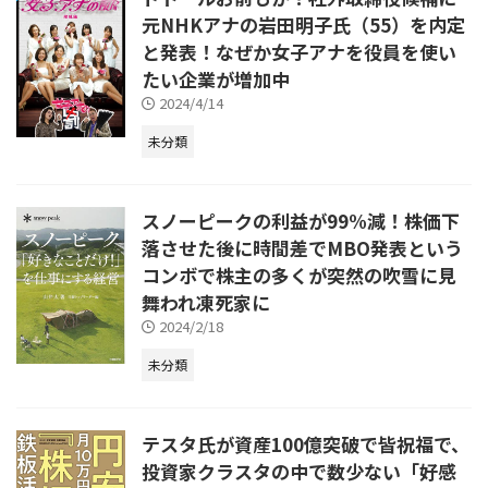
元NHKアナの岩田明子氏（55）を内定
と発表！なぜか女子アナを役員を使い
たい企業が増加中
2024/4/14
未分類
スノーピークの利益が99%減！株価下
落させた後に時間差でMBO発表という
コンボで株主の多くが突然の吹雪に見
舞われ凍死家に
2024/2/18
未分類
テスタ氏が資産100億突破で皆祝福で、
投資家クラスタの中で数少ない「好感