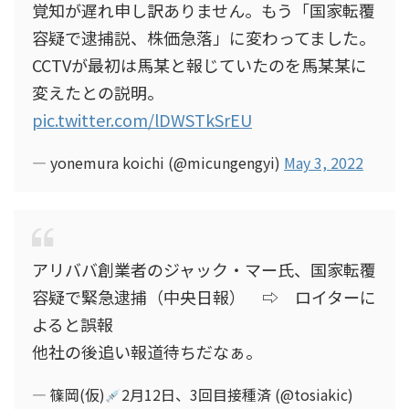
覚知が遅れ申し訳ありません。もう「国家転覆
容疑で逮捕説、株価急落」に変わってました。
CCTVが最初は馬某と報じていたのを馬某某に
変えたとの説明。
pic.twitter.com/lDWSTkSrEU
— yonemura koichi (@micungengyi)
May 3, 2022
アリババ創業者のジャック・マー氏、国家転覆
容疑で緊急逮捕（中央日報） ⇨ ロイターに
よると誤報
他社の後追い報道待ちだなぁ。
— 篠岡(仮)
2月12日、3回目接種済 (@tosiakic)