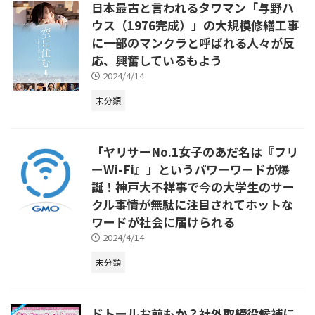
日本最古と言われるタワマン「与野ハ
ウス（1976完成）」の大規模修繕工事
に一部のマンクラと呼ばれる人々が反
応、興奮しているもよう
2024/4/14
未分類
「ヤリサーNo.1女子のあだ名は『フリ
ーWi-Fi』」というパワーワードが爆
誕！神戸大不祥事で今の大学生のサー
クル事情が無駄に注目されてホットな
ワードが社会に届けられる
2024/4/14
未分類
ドトールお前もか？社外取締役候補に