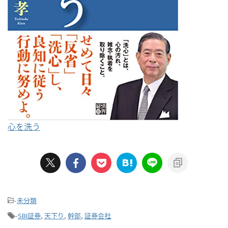
心を洗う
-
未分類
-
SBI証券
,
天下り
,
幹部
,
証券会社