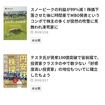
スノーピークの利益が99%減！株価下
落させた後に時間差でMBO発表という
コンボで株主の多くが突然の吹雪に見
舞われ凍死家に
2024/2/18
未分類
テスタ氏が資産100億突破で皆祝福で、
投資家クラスタの中で数少ない「好感
度高い投資家」の地位もついでに確立
したもよう
2024/2/17
未分類