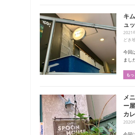
キ
ュ
2021
どき
今回
まし
もっ
メ
ー
カ
2020
今回