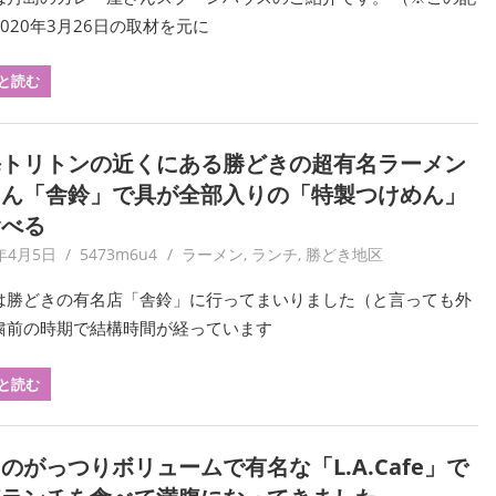
020年3月26日の取材を元に
と読む
海トリトンの近くにある勝どきの超有名ラーメン
さん「舎鈴」で具が全部入りの「特製つけめん」
食べる
0年4月5日
5473m6u4
ラーメン
,
ランチ
,
勝どき地区
は勝どきの有名店「舎鈴」に行ってまいりました（と言っても外
粛前の時期で結構時間が経っています
と読む
のがっつりボリュームで有名な「L.A.Cafe」で