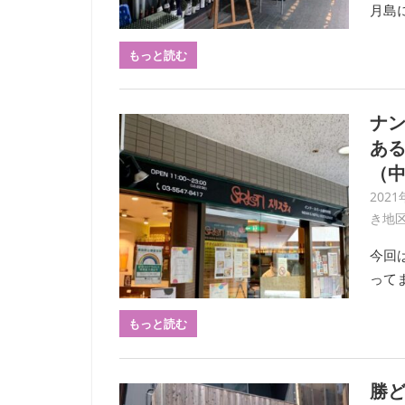
月島
もっと読む
ナ
ある
（中
2021
き地
今回
って
もっと読む
勝