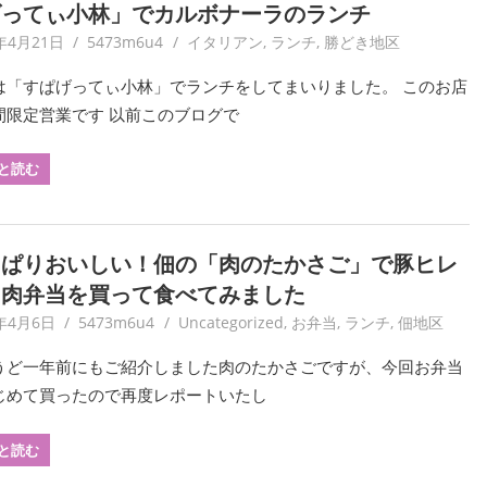
げってぃ小林」でカルボナーラのランチ
年4月21日
5473m6u4
イタリアン
,
ランチ
,
勝どき地区
は「すぱげってぃ小林」でランチをしてまいりました。 このお店
間限定営業です 以前このブログで
と読む
っぱりおいしい！佃の「肉のたかさご」で豚ヒレ
き肉弁当を買って食べてみました
1年4月6日
5473m6u4
Uncategorized
,
お弁当
,
ランチ
,
佃地区
うど一年前にもご紹介しました肉のたかさごですが、今回お弁当
じめて買ったので再度レポートいたし
と読む