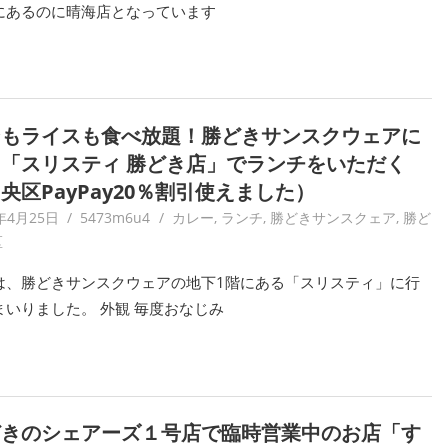
にあるのに晴海店となっています
ンもライスも食べ放題！勝どきサンスクウェアに
「スリスティ 勝どき店」でランチをいただく
央区PayPay20％割引使えました）
年4月25日
5473m6u4
カレー
,
ランチ
,
勝どきサンスクェア
,
勝ど
区
は、勝どきサンスクウェアの地下1階にある「スリスティ」に行
まいりました。 外観 毎度おなじみ
どきのシェアーズ１号店で臨時営業中のお店「す