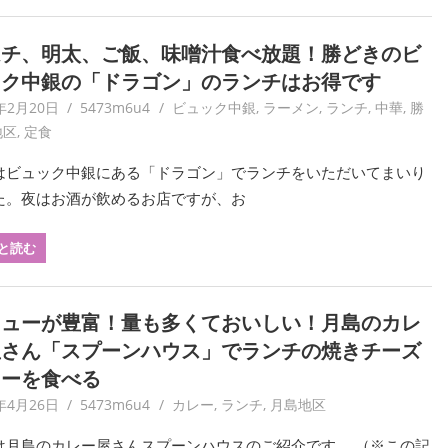
ムチ、明太、ご飯、味噌汁食べ放題！勝どきのビ
ック中銀の「ドラゴン」のランチはお得です
年2月20日
5473m6u4
ビュック中銀
,
ラーメン
,
ランチ
,
中華
,
勝
地区
,
定食
はビュック中銀にある「ドラゴン」でランチをいただいてまいり
た。夜はお酒が飲めるお店ですが、お
と読む
ニューが豊富！量も多くておいしい！月島のカレ
屋さん「スプーンハウス」でランチの焼きチーズ
レーを食べる
年4月26日
5473m6u4
カレー
,
ランチ
,
月島地区
は月島のカレー屋さんスプーンハウスのご紹介です。 （※この記