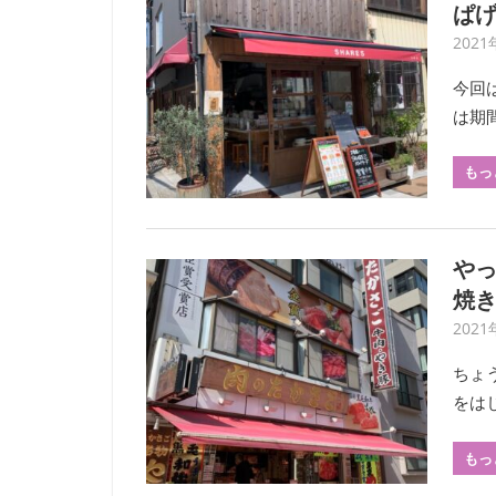
ぱ
2021
今回
は期
もっ
や
焼
202
ちょ
をは
もっ