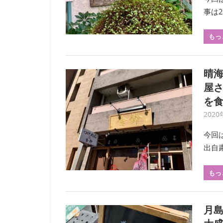
事は2
もっ
晴
屋
を
202
今回
出自
もっ
月島