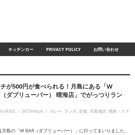
UMI-
ND
キッチンカー
PRIVACY POLICY
お問い合わせ
チが500円が食べられる！月島にある「W
R（ダブリューバー） 晴海店」でがっつりラン
！
1年6月8日
5473m6u4
カレー
,
ランチ
,
定食
,
月島地区
,
焼肉・ステ
は月島の「W BAR（ダブリューバー）」に行ってまいりました。