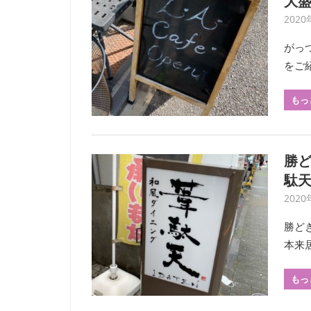
大
2020
がっ
をご
もっ
勝
駄
2020
勝ど
本来
もっ