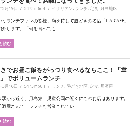
盛ランチを食べて満腹になってきました。
年3月19日
5473m6u4
イタリアン
,
ランチ
,
定食
,
月島地区
つりランチファンの皆様、満を持して勝どきの名店「L.A.CAFE」
紹介します。「何を食べても
と読む
どきでお昼ご飯をがっつり食べるならここ！「韋
天」でボリュームランチ
年3月16日
5473m6u4
ランチ
,
勝どき地区
,
定食
,
居酒屋
き駅から近く、月島第二児童公園の近くにこのお店はあります。
居酒屋さんで、ランチも営業されてい
と読む