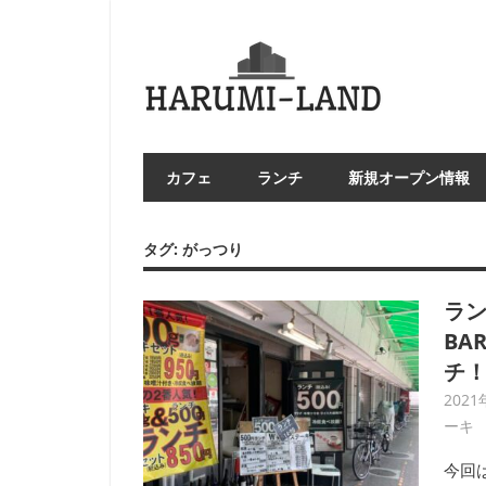
コ
ン
HAR
テ
LA
ン
ツ
へ
カフェ
ランチ
新規オープン情報
ス
キ
ッ
タグ:
がっつり
プ
ラン
BA
チ
202
ーキ
今回