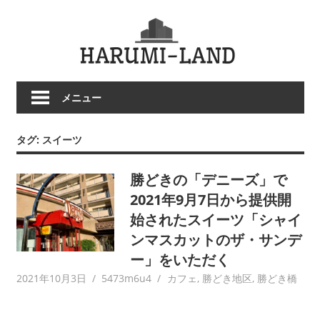
コ
HARU
ン
テ
LAND
ン
ツ
メニュー
へ
ス
キ
タグ:
スイーツ
ッ
プ
勝どきの「デニーズ」で
2021年9月7日から提供開
始されたスイーツ「シャイ
ンマスカットのザ・サンデ
ー」をいただく
2021年10月3日
5473m6u4
カフェ
,
勝どき地区
,
勝どき橋