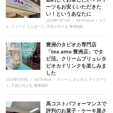
ーツもお安くいただきた
い！というあなたに
2020年7月19日
5473m6u4
カフ
ェ
,
スイーツ
,
ららぽーと
,
子供と行ける
,
豊洲地区
豊洲のタピオカ専門店
「tea amo 豊洲店」でタ
ピ活。クリームブリュレタ
ピオカドリンクを楽しみま
した
2020年5月9日
5473m6u4
スイーツ
,
タピオカ
,
テイクアウ
ト
,
子供と行ける
,
豊洲地区
高コストパフォーマンスで
評判のお菓子・ケーキ屋さ