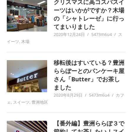
クリスマスに高コスパスイ
ーツはいかがですか？木場
の「シャトレーゼ」に行っ
てまいりました
2020年12月24日
5473m6u4
ス
イーツ
,
木場
移転後はすいている？豊洲
ららぽーとのパンケーキ屋
さん「Butter」でお茶し
ました
2020年8月29日
5473m6u4
カフ
ェ
,
スイーツ
,
豊洲地区
【番外編】豊洲ららぽ３で
節約してお茶したい！スイ