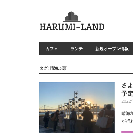
コ
ン
HAR
テ
LA
ン
ツ
へ
カフェ
ランチ
新規オープン情報
ス
キ
ッ
タグ:
晴海ふ頭
プ
さよ
予
2022
晴海
が行