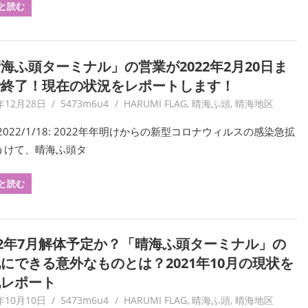
と読む
海ふ頭ターミナル」の営業が2022年2月20日ま
で終了！現在の状況をレポートします！
年12月28日
5473m6u4
HARUMI FLAG
,
晴海ふ頭
,
晴海地区
2022/1/18: 2022年年明けからの新型コロナウィルスの感染急拡
うけて、晴海ふ頭タ
と読む
22年7月解体予定か？「晴海ふ頭ターミナル」の
にできる意外なものとは？2021年10月の現状を
地レポート
年10月10日
5473m6u4
HARUMI FLAG
,
晴海ふ頭
,
晴海地区