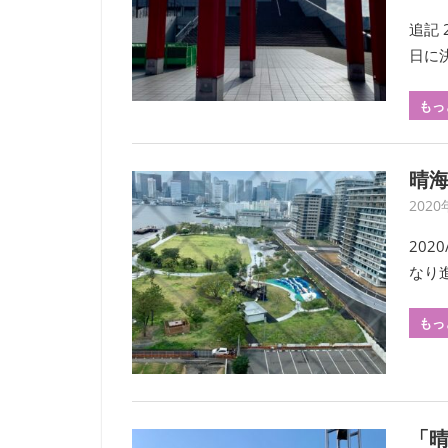
追記 
日に
もっ
晴
202
20
なり
もっ
「