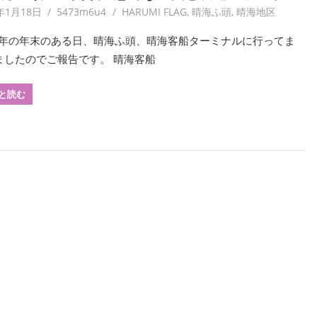
年1月18日
5473m6u4
HARUMI FLAG
,
晴海ふ頭
,
晴海地区
19年の年末のある日、晴海ふ頭、晴海客船ターミナルに行ってま
ましたのでご報告です。 晴海客船
と読む