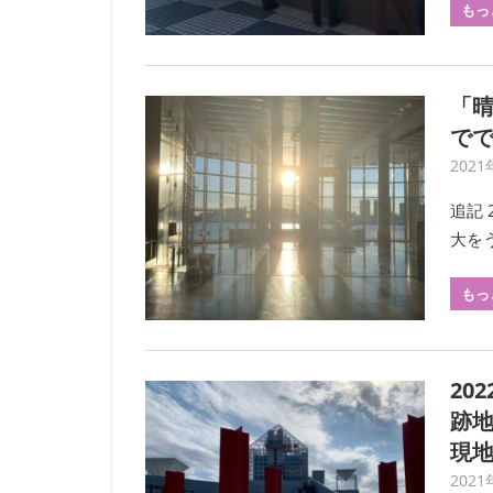
もっ
「晴
で
2021
追記 
大を
もっ
20
跡地
現
2021