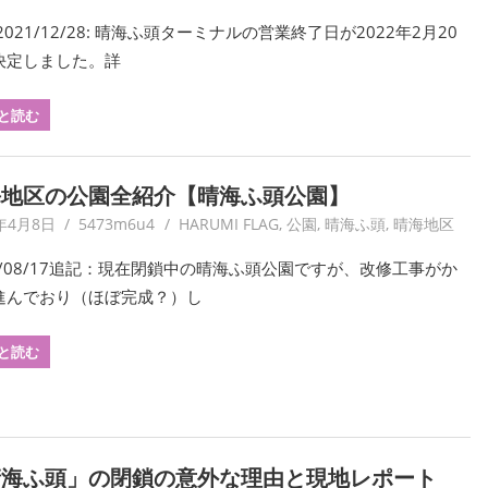
2021/12/28: 晴海ふ頭ターミナルの営業終了日が2022年2月20
決定しました。詳
と読む
海地区の公園全紹介【晴海ふ頭公園】
0年4月8日
5473m6u4
HARUMI FLAG
,
公園
,
晴海ふ頭
,
晴海地区
20/08/17追記：現在閉鎖中の晴海ふ頭公園ですが、改修工事がか
進んでおり（ほぼ完成？）し
と読む
晴海ふ頭」の閉鎖の意外な理由と現地レポート