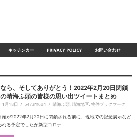
UMI-
ND
キッチンカー
PRIVACY POLICY
お問い合わせ
なら、そしてありがとう！2022年2月20日閉鎖
定の晴海ふ頭の皆様の思い出ツイートまとめ
年1月18日
5473m6u4
晴海ふ頭
,
晴海地区
,
物件ブックマーク
埠頭が2022年2月20日に閉鎖される前に、現地での記念展示など
われる予定でしたが新型コロナ