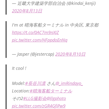
— 近畿大学建築学部自治会 (@kindai_kenji)
2020年8月13日
I'm at 晴海客船ターミナル in 中央区, 東京都
https://t.co/0AC7m9nXJZ
pic.twitter.com/HFppdoEnNq
— Jasper (@jestercap)
2020年8月10日
It cool !
Model:
#長谷川凛
さん
@_imRindayo_
Location:
#晴海客船ターミナル
その2
#LLG撮影会
@llgphoto
pic.twitter.com/zGR4GfiPw9