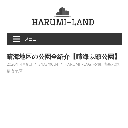
コ
HARU
ン
テ
LAND
ン
ツ
メニュー
へ
ス
晴海地区の公園全紹介【晴海ふ頭公園】
キ
ッ
2020年4月8日
5473m6u4
HARUMI FLAG
,
公園
,
晴海ふ頭
,
プ
晴海地区