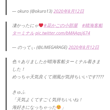
— okuro (@okuro13)
2020年8月12日
凄かったにゃ
#花かごの小部屋
#晴海客船
ターミナル
pic.twitter.com/bMAAqsj674
— のってぃ (@LIMEGARAGE)
2020年8月12日
色々ありましたが晴海客船ターミナル着きま
した！
めっちゃ天気良くて潮風が気持ちいいです????
きゅふ
「天気よくてすごく気持ちいいね！
海好きになっちゃった
」