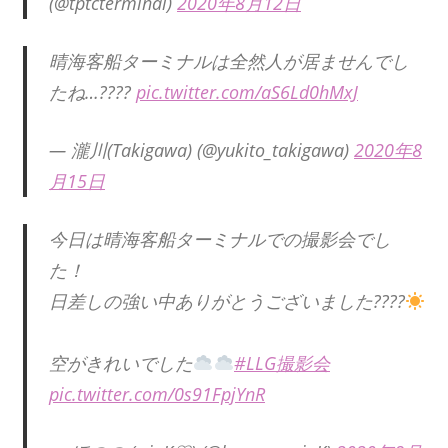
(@tptcterminal)
2020年8月12日
晴海客船ターミナルは全然人が居ませんでし
たね…????
pic.twitter.com/aS6Ld0hMxJ
— 瀧川(Takigawa) (@yukito_takigawa)
2020年8
月15日
今日は晴海客船ターミナルでの撮影会でし
た！
日差しの強い中ありがとうございました????
空がきれいでした
#LLG撮影会
pic.twitter.com/0s91FpjYnR