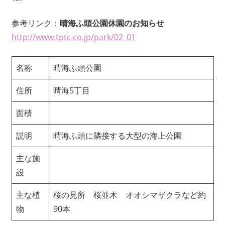
参考リンク：
晴海ふ頭公園休園のお知らせ
http://www.tptc.co.jp/park/02_01
名称
晴海ふ頭公園
住所
晴海5丁目
面積
説明
晴海ふ頭に隣接する大型の海上公園
主な施
設
主な植
桜の見所 桜並木 オオシマザクラなど約
物
90本