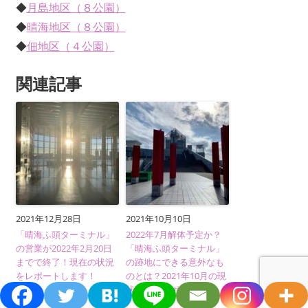
◆
月島地区（８公園）
◆
晴海地区（８公園）
◆
佃地区（４公園）
関連記事
2021年12月28日
2021年10月10日
「晴海ふ頭ターミナル」
2022年7月解体予定か？
の営業が2022年2月20日
「晴海ふ頭ターミナル」
までで終了！現在の状況
の跡地にできる意外なも
をレポートします！
のとは？2021年10月の現
状を現地レポート