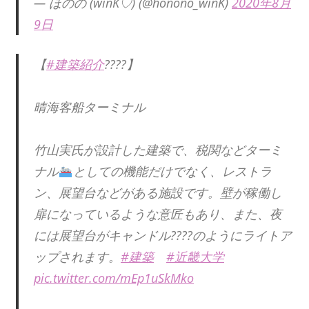
— ほのの (winK♡) (@honono_winK)
2020年8月
9日
【
#建築紹介
????】
晴海客船ターミナル
竹山実氏が設計した建築で、税関などターミ
ナル
としての機能だけでなく、レストラ
ン、展望台などがある施設です。壁が稼働し
扉になっているような意匠もあり、また、夜
には展望台がキャンドル????のようにライトア
ップされます。
#建築
#近畿大学
pic.twitter.com/mEp1uSkMko