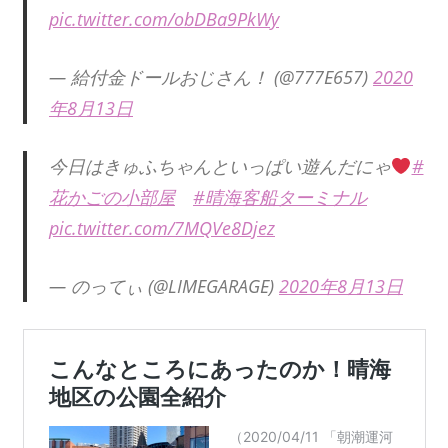
pic.twitter.com/obDBa9PkWy
— 給付金ドールおじさん！ (@777E657)
2020
年8月13日
今日はきゅふちゃんといっぱい遊んだにゃ
#
花かごの小部屋
#晴海客船ターミナル
pic.twitter.com/7MQVe8Djez
— のってぃ (@LIMEGARAGE)
2020年8月13日