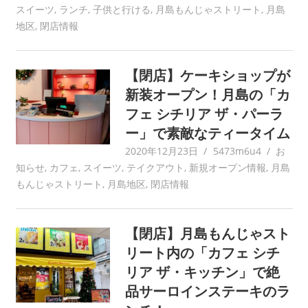
スイーツ
,
ランチ
,
子供と行ける
,
月島もんじゃストリート
,
月島
地区
,
閉店情報
【閉店】ケーキショップが
新装オープン！月島の「カ
フェ シチリア ザ・パーラ
ー」で素敵なティータイム
2020年12月23日
5473m6u4
お
知らせ
,
カフェ
,
スイーツ
,
テイクアウト
,
新規オープン情報
,
月島
もんじゃストリート
,
月島地区
,
閉店情報
【閉店】月島もんじゃスト
リート内の「カフェ シチ
リア ザ・キッチン」で絶
品サーロインステーキのラ