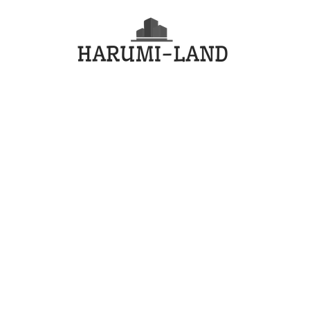
コ
HARU
ン
テ
LAND
ン
ツ
へ
ス
キ
ッ
プ