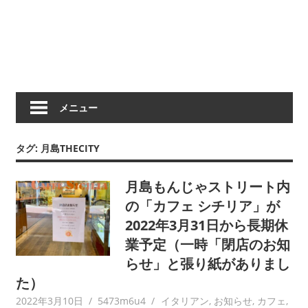
メニュー
タグ:
月島THECITY
月島もんじゃストリート内
の「カフェ シチリア」が
2022年3月31日から長期休
業予定（一時「閉店のお知
らせ」と張り紙がありまし
た）
2022年3月10日
5473m6u4
イタリアン
,
お知らせ
,
カフェ
,