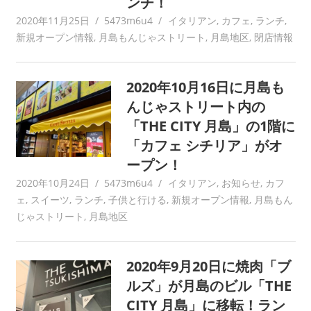
ンチ！
2020年11月25日
5473m6u4
イタリアン
,
カフェ
,
ランチ
,
新規オープン情報
,
月島もんじゃストリート
,
月島地区
,
閉店情報
2020年10月16日に月島も
んじゃストリート内の
「THE CITY 月島」の1階に
「カフェ シチリア」がオ
ープン！
2020年10月24日
5473m6u4
イタリアン
,
お知らせ
,
カフ
ェ
,
スイーツ
,
ランチ
,
子供と行ける
,
新規オープン情報
,
月島もん
じゃストリート
,
月島地区
2020年9月20日に焼肉「ブ
ルズ」が月島のビル「THE
CITY 月島」に移転！ラン