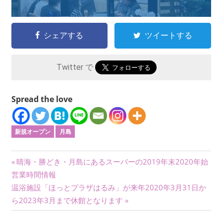
シェアする
ツイートする
Twitter で
Spread the love
新規オープン
月島
投
前
晴海・勝どき・月島にあるスーパーの2019年末2020年始
の
営業時間情報
稿
次
記
温浴施設「ほっとプラザはるみ」が来年2020年3月31日か
ナ
の
事:
ら2023年3月まで休館となります
記
ビ