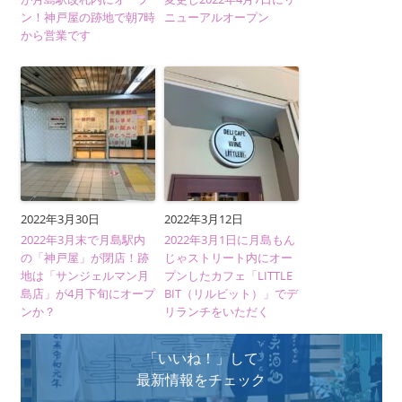
ン！神戸屋の跡地で朝7時
ニューアルオープン
から営業です
2022年3月30日
2022年3月12日
2022年3月末で月島駅内
2022年3月1日に月島もん
の「神戸屋」が閉店！跡
じゃストリート内にオー
地は「サンジェルマン月
プンしたカフェ「LITTLE
島店」が4月下旬にオープ
BIT（リルビット）」でデ
ンか？
リランチをいただく
「いいね！」して
最新情報をチェック