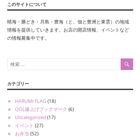
事:
このサイトについて
ゲ
ー
晴海・勝どき・月島・豊海（と、佃と豊洲と東雲）の地域
情報を提供していきます。お店の開店情報、イベントなど
シ
の情報募集中です。
ョ
ン
カテゴリー
HARUMI FLAG
(18)
QOL爆上げブックマーク
(6)
Uncategorized
(17)
イベント
(27)
お弁当
(52)