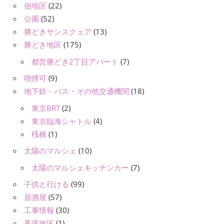
佃地区
(22)
公園
(52)
勝どきサンスクェア
(13)
勝どき地区
(175)
都営勝どき2丁目アパート
(7)
喫煙可
(9)
地下鉄・バス・その他交通機関
(18)
東京BRT
(2)
東京臨海シャトル
(4)
桟橋
(1)
太陽のマルシェ
(10)
太陽のマルシェキッチンカー
(7)
子供と行ける
(99)
居酒屋
(57)
工事情報
(30)
幕張地区
(1)