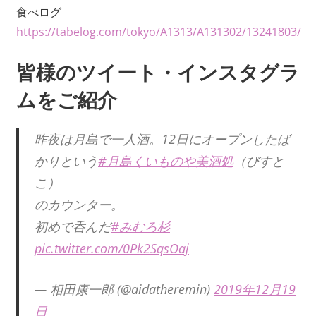
食べログ
https://tabelog.com/tokyo/A1313/A131302/13241803/
皆様のツイート・インスタグラ
ムをご紹介
昨夜は月島で一人酒。12日にオープンしたば
かりという
#月島くいものや美酒処
（びすと
こ）
のカウンター。
初めで呑んだ
#みむろ杉
pic.twitter.com/0Pk2SqsOaj
— 相田康一郎 (@aidatheremin)
2019年12月19
日