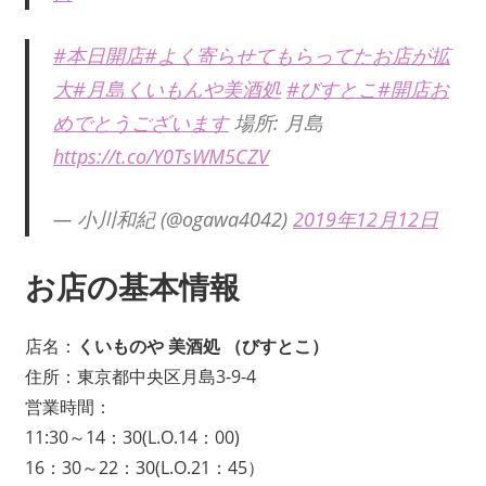
#本日開店
#よく寄らせてもらってたお店が拡
大
#月島くいもんや美酒処
#びすとこ
#開店お
めでとうございます
場所: 月島
https://t.co/Y0TsWM5CZV
— 小川和紀 (@ogawa4042)
2019年12月12日
お店の基本情報
店名：
くいものや 美酒処 （びすとこ）
住所：東京都中央区月島3-9-4
営業時間：
11:30～14：30(L.O.14：00)
16：30～22：30(L.O.21：45）