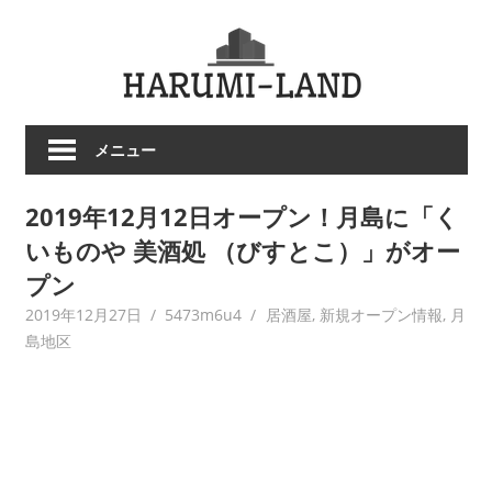
コ
HARU
ン
テ
LAND
ン
ツ
メニュー
へ
ス
2019年12月12日オープン！月島に「く
キ
ッ
いものや 美酒処 （びすとこ）」がオー
プ
プン
2019年12月27日
5473m6u4
居酒屋
,
新規オープン情報
,
月
島地区