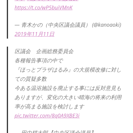
https://t.co/wP5buiVMnK
— 青木かの（中央区議会議員） (@kanoaoki)
2019年11月11日
区議会 企画総務委員会
各種報告事項の中で
『ほっとプラザはるみ』の大規模改修に対し
ての質疑多数
今ある温浴施設を廃止する事には反対意見も
ありますが、変化の大きい晴海の将来の利用
率が高まる施設を検討します
pic.twitter.com/8q0A9XBE3i
— 田中耕太郎【中央区議会議員】