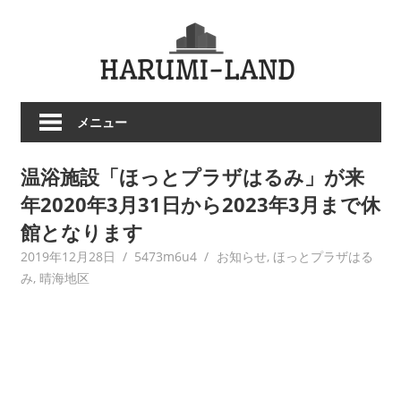
コ
HARU
ン
テ
LAND
ン
ツ
メニュー
へ
ス
温浴施設「ほっとプラザはるみ」が来
キ
ッ
年2020年3月31日から2023年3月まで休
プ
館となります
2019年12月28日
5473m6u4
お知らせ
,
ほっとプラザはる
み
,
晴海地区