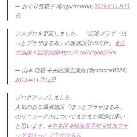
— おぐり智恵子 (@ogurimaron)
2019年11月13
日
アメブロを更新しました。 『温浴プラザ「ほ
っとプラザはるみ」の改修設計の方針』
#公
共施設
#温浴施設
https://t.co/Aciqbd2GXN
— 山本 理恵 中央区議会議員 (@yamarie0324)
2019年11月12日
ブログアップしました。
人気のある温浴施設「ほっとプラザはるみ」
のリニューアルについてまだまだ問題は多い
と思います。
#中央区
#晴海選手村
#晴海フラ
ッグ
#ほっとプラザはるみ