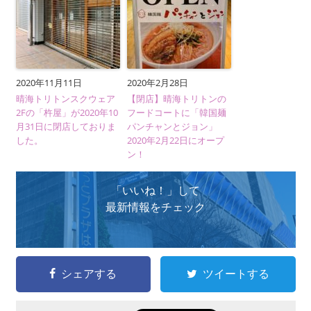
2020年11月11日
2020年2月28日
晴海トリトンスクウェア
【閉店】晴海トリトンの
2Fの「杵屋」が2020年10
フードコートに「韓国麺
月31日に閉店しておりま
パンチャンとジョン」
した。
2020年2月22日にオープ
ン！
「いいね！」して
最新情報をチェック
シェアする
ツイートする