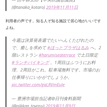
(@tanaka_kotaro)
2019年11月11日
利用者の声です。知る人ぞ知る施設で居心地がいいです
よね。
今週は決算発表週でたいへんくたびれたの
で、癒しを求めて
#ほっとプラザはるみ
へ。2
階レストラン
#harumiseaterrace
で土日限定
#ランチバイキング
。1周目はふつうにお料
理、2周目がこれ。駐車場無料です。市場のお
仕事帰りにいかがでしょうか。
pic.twitter.com/gaLRVmEuJe
— 豊洲市場担当記者@日刊食料新聞
(@nikkan_toyosu)
2019年11月9日