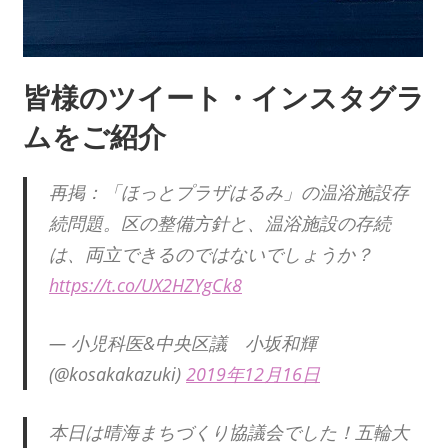
皆様のツイート・インスタグラ
ムをご紹介
再掲：「ほっとプラザはるみ」の温浴施設存
続問題。区の整備方針と、温浴施設の存続
は、両立できるのではないでしょうか？
https://t.co/UX2HZYgCk8
— 小児科医&中央区議 小坂和輝
(@kosakakazuki)
2019年12月16日
本日は晴海まちづくり協議会でした！五輪大