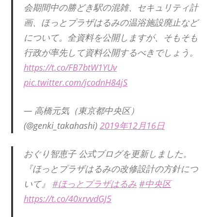
会期間中の勝どき駅の混雑、セキュリティ計
画、ほっとプラザはるみの温浴施設廃止など
について。全資料を公開しますが、そもそも
行政が率先して資料公開するべきでしょう。
https://t.co/FB7btW1YUv
pic.twitter.com/jcodnH84jS
— 高橋元気（東京都中央区）
(@genki_takahashi)
2019年12月16日
おぐり智恵子 公式ブログを更新しました。
『ほっとプラザはるみの改修設計の方針につ
いて』
#ほっとプラザはるみ
#中央区
https://t.co/40xrvvdGJ5