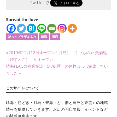
Twitter で
Spread the love
ほっとプラザはるみ
晴海
閉店
投
前
2019年12月12日オープン！月島に「くいものや 美酒処
の
（びすとこ）」がオープン
稿
次
記
晴海FLAGの商業施設（5-7街区）の建物はほぼ完成してい
ナ
の
事:
ました
記
ビ
事:
このサイトについて
ゲ
ー
晴海・勝どき・月島・豊海（と、佃と豊洲と東雲）の地域
情報を提供していきます。お店の開店情報、イベントなど
シ
の情報募集中です。