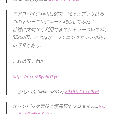
エアロバイク利用目的で、ほっとプラザはる
みのトレーニングルーム利用してみた！
普通に文句なく利用できてシャワーついて2時
間200円。このほか、ランニングマシンや筋ト
レ器具もあり。
これは安いね♫
https://t.co/Z8ybIKTFyn
— かちべん (@kazu8312)
2019年11月29日
オリンピック競技会場周辺でソロタイム…
#ほ
っとプラザはるみ
の