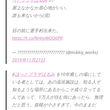
屋上なかなか居心地がいい。
誰も来ないから(笑)
目の前に選手村出来た。
https://t.co/NHnyWOO0PR
— ???????????????????????? (@mikkiy_works)
2019年11月27日
#ほっとプラザはるみ
を10年癒しの場にして
いる者としては、あの温浴施設は、知る人ぞ
知るような場所にあるからこそ成り立ってる
んであって、1万人が住む街にあったら、無理
だと思う。規模が小さすぎて。今のままだ