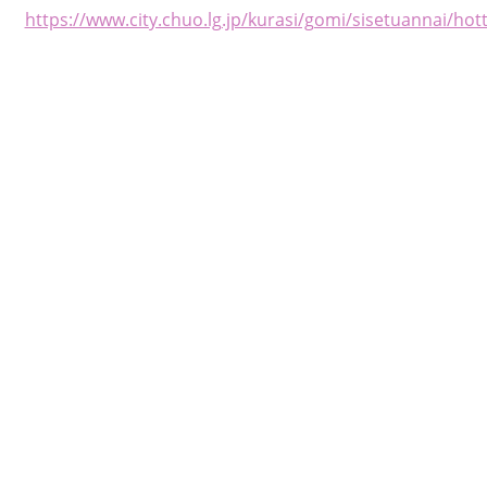
https://www.city.chuo.lg.jp/kurasi/gomi/sisetuannai/hot