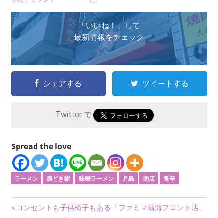
「いいね！」して
最新情報をチェック
シェアする
ツイートする
Twitter で
Spread the love
ラーメン
勝どき駅
味噌ラーメン
月島
閉店
鬼辛
投
前
コンセントも子供椅子もある「ファミマ晴海フロント店」