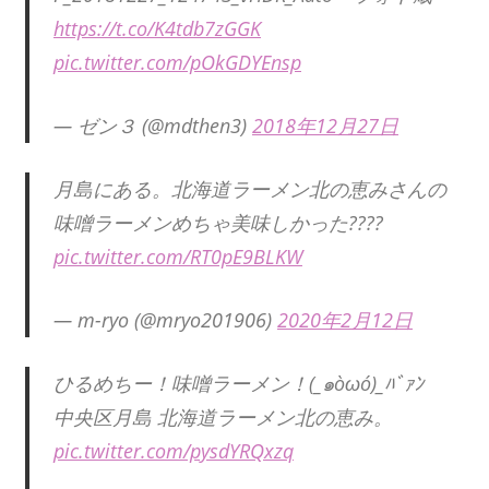
https://t.co/K4tdb7zGGK
pic.twitter.com/pOkGDYEnsp
— ゼン３ (@mdthen3)
2018年12月27日
月島にある。北海道ラーメン北の恵みさんの
味噌ラーメンめちゃ美味しかった????
pic.twitter.com/RT0pE9BLKW
— m-ryo (@mryo201906)
2020年2月12日
ひるめちー！味噌ラーメン！(_๑òωó)_ﾊﾞｧﾝ
中央区月島 北海道ラーメン北の恵み。
pic.twitter.com/pysdYRQxzq