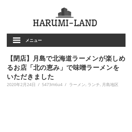
コ
HARU
ン
テ
LAND
ン
ツ
メニュー
へ
ス
【閉店】月島で北海道ラーメンが楽しめ
キ
ッ
るお店「北の恵み」で味噌ラーメンを
プ
いただきました
2020年2月24日
5473m6u4
ラーメン
,
ランチ
,
月島地区