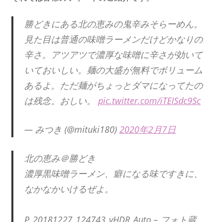
勝どきにある北の恵みの鬼辛みそらーめん。
見た目は普通の味噌ラーメンだけどかなりの
辛さ。アツアツで濃厚な味噌に辛さが効いて
いておいしい。麺の大盛が無料でボリューム
あるよ。ただ麺がちょっとダマになってたの
は残念。おしい。
pic.twitter.com/iTEISdc9Sc
— みつき (@mituki180)
2020年2月7日
北の恵み＠勝どき
濃厚黒味噌ラーメン、癖になる味ですきに、
なかなかいけるぜよ。
P_20181227_124743_vHDR_Auto – フォト蔵