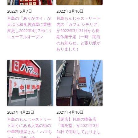
2022年5月7日
2022年3月10日
月島の「ありがタイ」が
月島もんじゃストリート
天ぷら和食居酒屋に業態
内の「カフェ シチリア」
変更し2022年4月7日にリ
が2022年3月31日から長
ニューアルオープン
期休業予定（一時「閉店
のお知らせ」と張り紙が
ありました）
2021年4月23日
2021年4月10日
月島のもんじゃストリー
【閉店】月島の喫茶店
ト近くにある人気の街の
「御免堂」が2021年3月
中華料理屋さん「 ハマち
24日で閉店しておりまし
ゃん」でランチ
た。