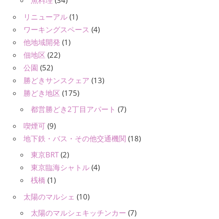
魚料理
(34)
リニューアル
(1)
ワーキングスペース
(4)
他地域開発
(1)
佃地区
(22)
公園
(52)
勝どきサンスクェア
(13)
勝どき地区
(175)
都営勝どき2丁目アパート
(7)
喫煙可
(9)
地下鉄・バス・その他交通機関
(18)
東京BRT
(2)
東京臨海シャトル
(4)
桟橋
(1)
太陽のマルシェ
(10)
太陽のマルシェキッチンカー
(7)