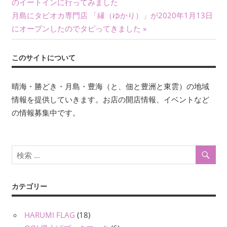
の
のイートインに行ってみました
稿
次
記
月島にタピオカ専門店 「縁（ゆかり）」が2020年1月13日
ナ
の
事:
にオープンしたのでタピってきました
記
ビ
事:
このサイトについて
ゲ
ー
晴海・勝どき・月島・豊海（と、佃と豊洲と東雲）の地域
情報を提供していきます。お店の開店情報、イベントなど
シ
の情報募集中です。
ョ
ン
カテゴリー
HARUMI FLAG
(18)