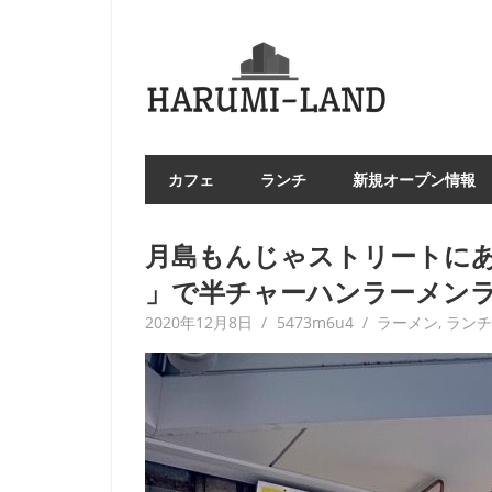
コ
ン
HAR
テ
LA
ン
ツ
へ
カフェ
ランチ
新規オープン情報
ス
キ
ッ
月島もんじゃストリートにあ
プ
」で半チャーハンラーメン
2020年12月8日
5473m6u4
ラーメン
,
ラン