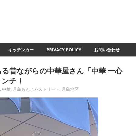
UMI-
ND
キッチンカー
PRIVACY POLICY
お問い合わせ
る昔ながらの中華屋さん「中華 一心
ランチ！
チ
,
中華
,
月島もんじゃストリート
,
月島地区