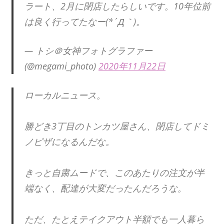
ラート、2月に閉店したらしいです。10年位前
は良く行ってたなー(*´Д｀)。
— トシ＠女神フォトグラファー
(@megami_photo)
2020年11月22日
ローカルニュース。
勝どき3丁目のトンカツ屋さん、閉店してドミ
ノピザになるんだな。
きっと自粛ムードで、このあたりの注文が半
端なく、配達が大変だったんだろうな。
ただ、たとえテイクアウト半額でも一人暮ら