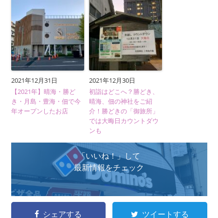
2021年12月31日
2021年12月30日
【2021年】晴海・勝ど
初詣はどこへ？勝どき、
き・月島・豊海・佃で今
晴海、佃の神社をご紹
年オープンしたお店
介！勝どきの「御旅所」
では大晦日カウントダウ
ンも
「いいね！」して
最新情報をチェック
シェアする
ツイートする