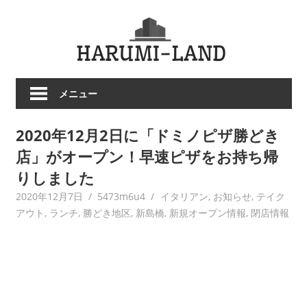
コ
HARU
ン
テ
LAND
ン
ツ
メニュー
へ
ス
2020年12月2日に「ドミノピザ勝どき
キ
ッ
店」がオープン！早速ピザをお持ち帰
プ
りしました
2020年12月7日
5473m6u4
イタリアン
,
お知らせ
,
テイク
アウト
,
ランチ
,
勝どき地区
,
新島橋
,
新規オープン情報
,
閉店情報