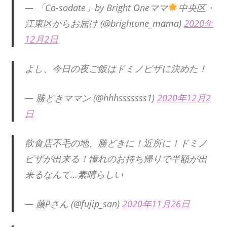
— 「Co-sodate」by Bright Oneママ
中央区・
江東区からお届け (@brightone_mama)
2020年
12月2日
よし、今日の夜ご飯はドミノピザに決めた！
— 勝どきママン (@hhhsssssss1)
2020年12月2
日
飲食店不毛の地、勝どきに！近所に！ドミノ
ピザが出来る！憧れのお持ち帰りで半額が出
来るなんて…素晴らしい
— 藤Pさん (@fujip_san)
2020年11月26日