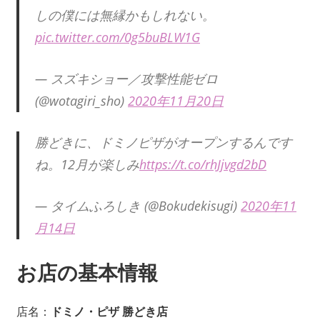
しの僕には無縁かもしれない。
pic.twitter.com/0g5buBLW1G
— スズキショー／攻撃性能ゼロ
(@wotagiri_sho)
2020年11月20日
勝どきに、ドミノピザがオープンするんです
ね。12月が楽しみ
https://t.co/rhJjvgd2bD
— タイムふろしき (@Bokudekisugi)
2020年11
月14日
お店の基本情報
店名：
ドミノ・ピザ 勝どき店