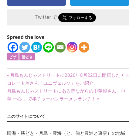
Twitter で
Spread the love
ピザ
勝どき
投
前
月島もんじゃストリートに2020年8月22日に開店したチョ
の
コレート屋さん「ユニヴェルソ」をご紹介
稿
次
記
月島もんじゃストリートにある昔ながらの中華屋さん「中
ナ
の
事:
華 一心 」で半チャーハンラーメンランチ！
記
ビ
事:
このサイトについて
ゲ
ー
晴海・勝どき・月島・豊海（と、佃と豊洲と東雲）の地域