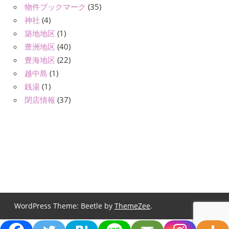
物件ブックマーク
(35)
神社
(4)
築地地区
(1)
豊洲地区
(40)
豊海地区
(22)
越中島
(1)
銭湯
(1)
閉店情報
(37)
WordPress Theme: Beetle by
ThemeZee
.