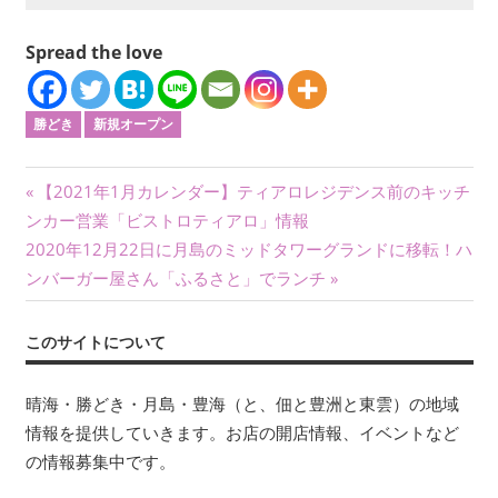
Spread the love
勝どき
新規オープン
投
前
【2021年1月カレンダー】ティアロレジデンス前のキッチ
の
ンカー営業「ビストロティアロ」情報
稿
次
記
2020年12月22日に月島のミッドタワーグランドに移転！ハ
ナ
の
事:
ンバーガー屋さん「ふるさと」でランチ
記
ビ
事:
このサイトについて
ゲ
ー
晴海・勝どき・月島・豊海（と、佃と豊洲と東雲）の地域
情報を提供していきます。お店の開店情報、イベントなど
シ
の情報募集中です。