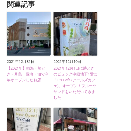
関連記事
2021年12月31日
2021年12月10日
【2021年】晴海・勝ど
2021年12月1日に勝どき
き・月島・豊海・佃で今
のビュック中銀地下1階に
年オープンしたお店
「R’s Cafe (アールズカフ
ェ)」オープン！フルーツ
サンドをいただいてきま
した