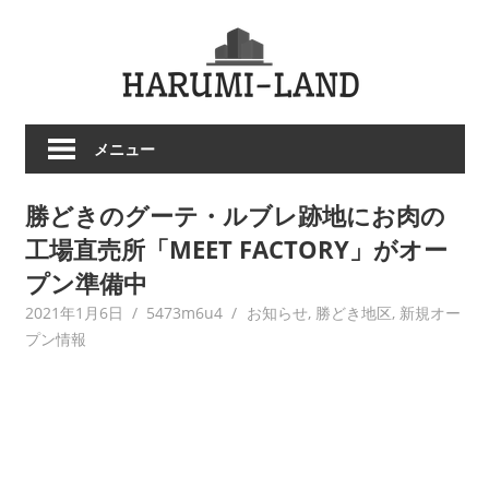
コ
HARU
ン
テ
LAND
ン
ツ
メニュー
へ
ス
勝どきのグーテ・ルブレ跡地にお肉の
キ
ッ
工場直売所「MEET FACTORY」がオー
プ
プン準備中
2021年1月6日
5473m6u4
お知らせ
,
勝どき地区
,
新規オー
プン情報