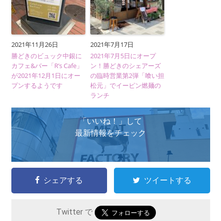
2021年11月26日
2021年7月17日
勝どきのビュック中銀に
2021年7月5日にオープ
カフェ&バー「R’s Cafe」
ン！勝どきのシェアーズ
が2021年12月1日にオー
の臨時営業第2弾「喰い担
プンするようです
松元」でイーピン燃麺の
ランチ
「いいね！」して
最新情報をチェック
シェアする
ツイートする
Twitter で