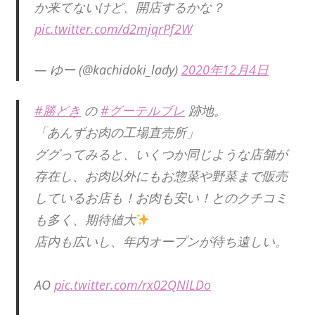
か来てないけど、開店するかな？
pic.twitter.com/d2mjqrPf2W
— ゆー (@kachidoki_lady)
2020年12月4日
#勝どき
の
#グーテルブレ
跡地。
「あんずお肉の工場直売所」
ググってみると、いくつか同じような店舗が
存在し、お肉以外にもお惣菜や野菜まで販売
しているお店も！お肉も安い！とのクチコミ
も多く、期待値大
店内も広いし、年内オープンが待ち遠しい。
AO
pic.twitter.com/rx02QNlLDo