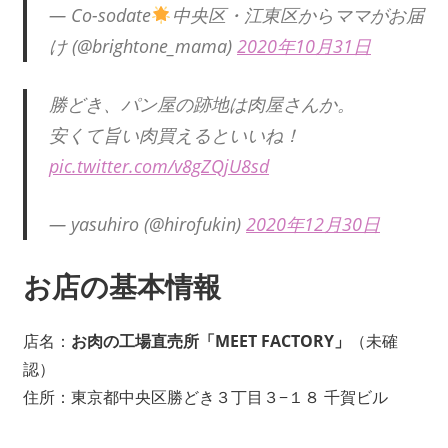
— Co-sodate
中央区・江東区からママがお届
け (@brightone_mama)
2020年10月31日
勝どき、パン屋の跡地は肉屋さんか。
安くて旨い肉買えるといいね！
pic.twitter.com/v8gZQjU8sd
— yasuhiro (@hirofukin)
2020年12月30日
お店の基本情報
店名：
お肉の工場直売所「MEET FACTORY」
（未確
認）
住所：東京都中央区勝どき３丁目３−１８ 千賀ビル