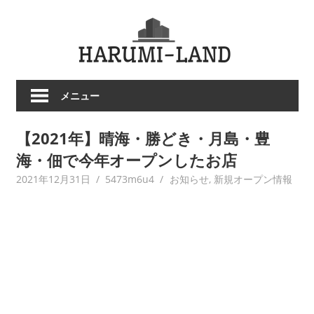
コ
HARU
ン
テ
LAND
ン
ツ
メニュー
へ
ス
【2021年】晴海・勝どき・月島・豊
キ
ッ
海・佃で今年オープンしたお店
プ
2021年12月31日
5473m6u4
お知らせ
,
新規オープン情報