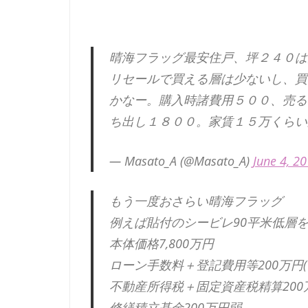
晴海フラッグ最安住戸、坪２４０は
リセールで買える層は少ないし、買
かなー。購入時諸費用５００、売る
ち出し１８００。家賃１５万くらい
— Masato_A (@Masato_A)
June 4, 2
もう一度おさらい晴海フラッグ
例えば貼付のシービレ90平米低層
本体価格7,800万円
ローン手数料＋登記費用等200万円(
不動産所得税＋固定資産税精算200万
修繕積立基金200万円弱