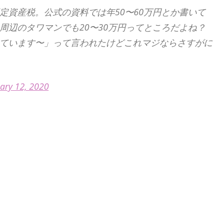
定資産税。公式の資料では年50〜60万円とか書いて
周辺のタワマンでも20〜30万円ってところだよね？
ています〜」って言われたけどこれマジならさすがに
ary 12, 2020