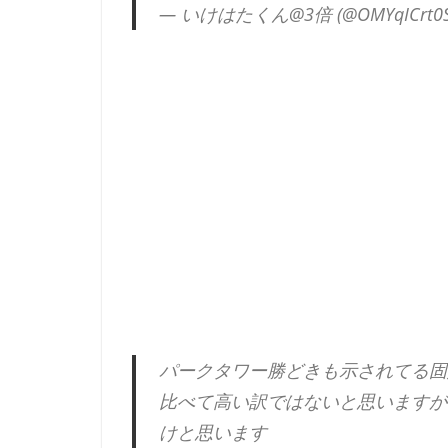
— いけはたくん@3倍 (@OMYqICrt0S
パークタワー勝どきも示されてる固
比べて高い訳ではないと思いますが
けと思います