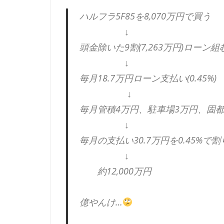
ハルフラ5F85を8,070万円で買う
↓
頭金除いた9割(7,263万円)ローン組
↓
毎月18.7万円ローン支払い(0.45%)
↓
毎月管積4万円、駐車場3万円、固都
↓
毎月の支払い30.7万円を0.45%で
↓
約12,000万円
億やんけ…