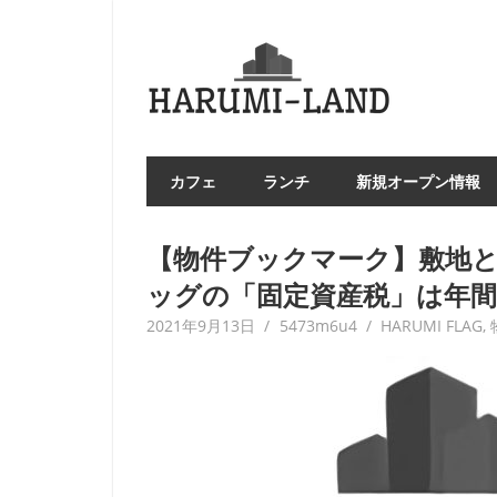
コ
ン
HAR
テ
LA
ン
ツ
へ
カフェ
ランチ
新規オープン情報
ス
キ
ッ
【物件ブックマーク】敷地
プ
ッグの「固定資産税」は年
2021年9月13日
5473m6u4
HARUMI FLAG
,