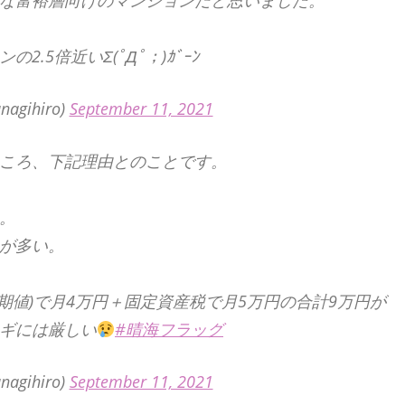
な富裕層向けのマンションだと思いました。
.5倍近いΣ(ﾟДﾟ；)ｶﾞｰﾝ
nagihiro)
September 11, 2021
ころ、下記理由とのことです。
。
が多い。
初期値)で月4万円＋固定資産税で月5万円の合計9万円が
ギには厳しい
#晴海フラッグ
nagihiro)
September 11, 2021