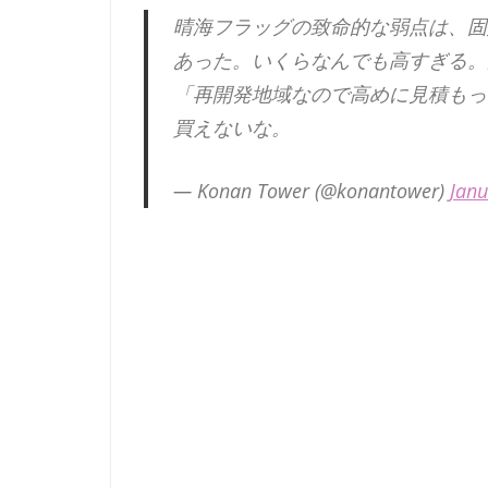
晴海フラッグの致命的な弱点は、固
あった。いくらなんでも高すぎる。
「再開発地域なので高めに見積もっ
買えないな。
— Konan Tower (@konantower)
Janu