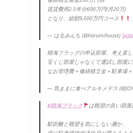
賃貸費用2.5年分600万円(月20万)
となり、総額9,000万円コース
— はるみんち (@harumihouse)
Sept
晴海フラッグの申込部屋、考え直し
宝くじ部屋じゃなくて運試し部屋に
なお管理費＋修繕積立金＋駐車場＋
— 気ままに食べアルキメデス (@JOY78
#晴海フラッグ
は眺望の良い部屋
駅距離と眺望を気にしない層か、