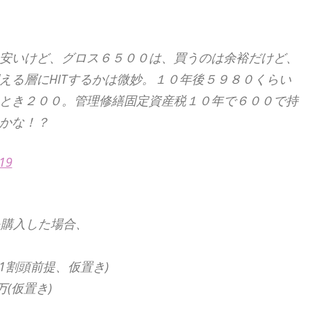
安いけど、グロス６５００は、買うのは余裕だけど、
える層にHITするかは微妙。１０年後５９８０くらい
とき２００。管理修繕固定資産税１０年で６００で持
かな！？
019
を購入した場合、
1割頭前提、仮置き)
(仮置き)