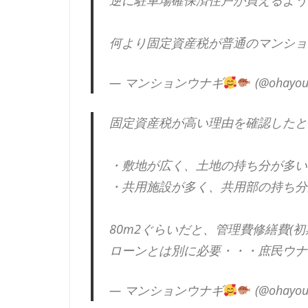
逆に駐車場確保済住戸が買えるよう
何より固定資産税が普通のマンションの2
— マンションウナギ
(@ohayou
固定資産税が高い理由を確認したと
・敷地が広く、土地の持ち分が多い
・共用施設が多く、共用部の持ち分
80m2ぐらいだと、管理費修繕費(
ローンとは別に必要・・・庶民ウナ
— マンションウナギ
(@ohayou