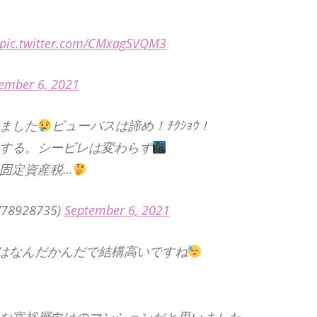
pic.twitter.com/CMxagSVQM3
ember 6, 2021
ました
ビューバスは諦め！ﾁｸｼｮｳ！
する。シービレは変わらず
固定資産税…
928735)
September 6, 2021
はなんだかんだで結構高いですね