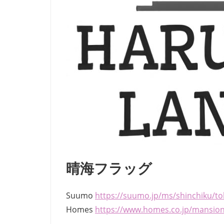
晴海フラッグ
Suumo
https://suumo.jp/ms/shinchiku/t
Homes
https://www.homes.co.jp/mansio