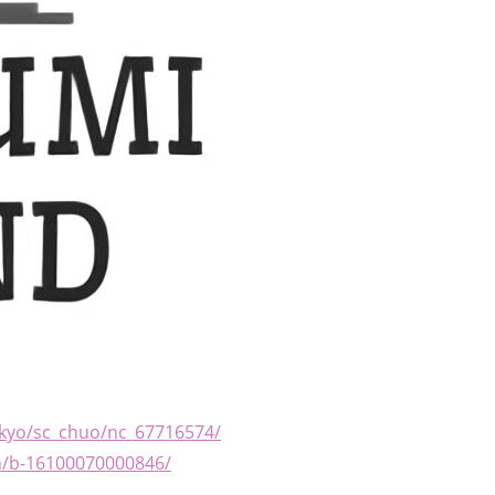
okyo/sc_chuo/nc_67716574/
n/b-16100070000846/