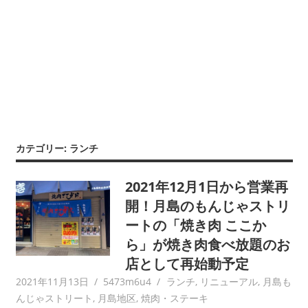
カテゴリー:
ランチ
2021年12月1日から営業再
開！月島のもんじゃストリ
ートの「焼き肉 ここか
ら」が焼き肉食べ放題のお
店として再始動予定
2021年11月13日
5473m6u4
ランチ
,
リニューアル
,
月島も
んじゃストリート
,
月島地区
,
焼肉・ステーキ