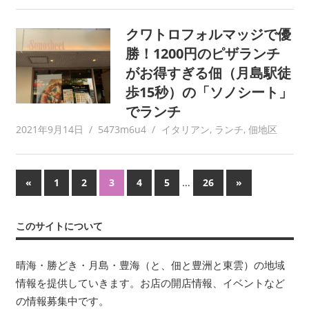
クワトロフォルマッジで優
勝！1200円のピザランチ
がお得すぎる佃（月島駅徒
歩15秒）の「ソノシート」
でランチ
2021年9月14日
5473m6u4
イタリアン
,
ランチ
,
佃地区
投
前
…
次
«
1
2
3
4
5
26
»
の
の
稿
記
記
このサイトについて
ナ
事
事
ビ
晴海・勝どき・月島・豊海（と、佃と豊洲と東雲）の地域
情報を提供していきます。お店の開店情報、イベントなど
ゲ
の情報募集中です。