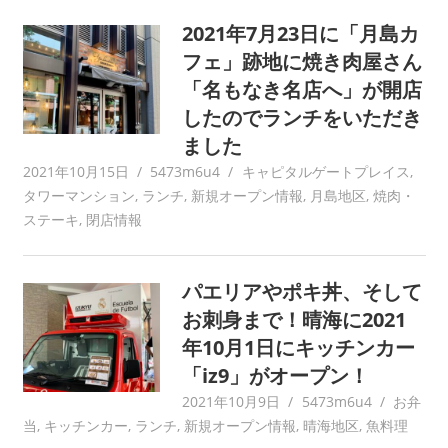
2021年7月23日に「月島カ
フェ」跡地に焼き肉屋さん
「名もなき名店へ」が開店
したのでランチをいただき
ました
2021年10月15日
5473m6u4
キャピタルゲートプレイス
,
タワーマンション
,
ランチ
,
新規オープン情報
,
月島地区
,
焼肉・
ステーキ
,
閉店情報
パエリアやポキ丼、そして
お刺身まで！晴海に2021
年10月1日にキッチンカー
「iz9」がオープン！
2021年10月9日
5473m6u4
お弁
当
,
キッチンカー
,
ランチ
,
新規オープン情報
,
晴海地区
,
魚料理