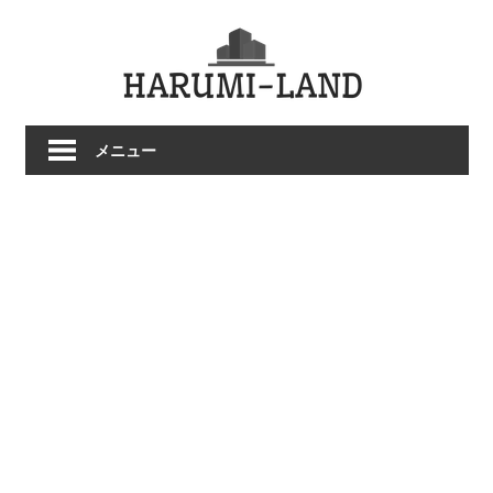
コ
HARU
ン
テ
LAND
ン
ツ
メニュー
へ
ス
キ
ッ
プ