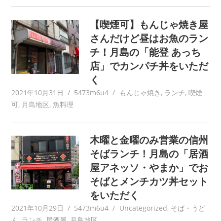
【喫煙可】もんじゃ焼き屋
さんだけど昼はお魚のラン
チ！月島の「能登 あっち
店」でカンパチ丼をいただ
く
2021年10月31日
5473m6u4
もんじゃ焼き
,
ランチ
,
喫煙
可
,
月島地区
,
魚料理
木曜と金曜のみ営業の信州
そばランチ！月島の「居酒
屋アネッソ・やまか」でお
そばとメンチカツ丼セット
をいただく
2021年10月29日
5473m6u4
Uncategorized
,
そば・うど
ん
,
ランチ
,
居酒屋
,
月島地区