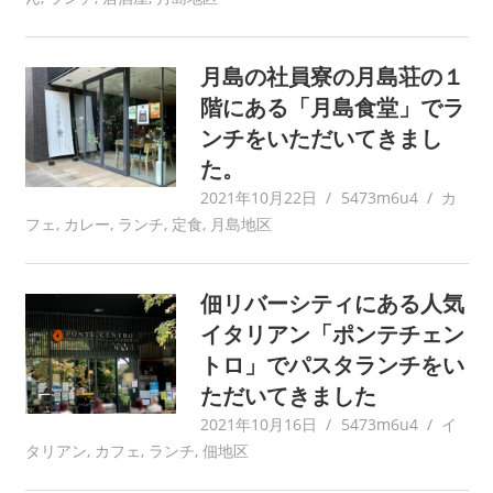
月島の社員寮の月島荘の１
階にある「月島食堂」でラ
ンチをいただいてきまし
た。
2021年10月22日
5473m6u4
カ
フェ
,
カレー
,
ランチ
,
定食
,
月島地区
佃リバーシティにある人気
イタリアン「ポンテチェン
トロ」でパスタランチをい
ただいてきました
2021年10月16日
5473m6u4
イ
タリアン
,
カフェ
,
ランチ
,
佃地区