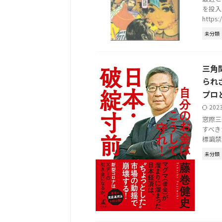
を投入
https
未分類
三角
られ
プロ
202
窓際三
すべき
標識禁
未分類