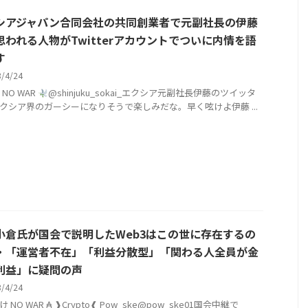
シアジャパン合同会社の共同創業者で元副社長の伊藤
思われる人物がTwitterアカウントでついに内情を語
す
3/4/24
NO WAR
@shinjuku_sokai_エクシア元副社長伊藤のツイッタ
クシア界のガーシーになりそうで楽しみだな。早く呟けよ伊藤 ...
小倉氏が国会で説明したWeb3はこの世に存在するの
・「運営者不在」「利益分散型」「関わる人全員が金
利益」に疑問の声
3/4/24
 NO WAR ₳ ❱Crypto❰ Pow_ske@pow_ske01国会中継で