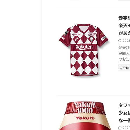
赤字
楽天
があ
202
楽天証
民間人 
のお知
未分類
タワ
少女
な一
202