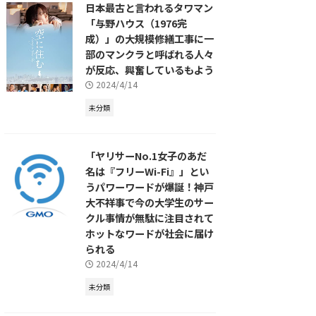
日本最古と言われるタワマン
「与野ハウス（1976完
成）」の大規模修繕工事に一
部のマンクラと呼ばれる人々
が反応、興奮しているもよう
2024/4/14
未分類
「ヤリサーNo.1女子のあだ
名は『フリーWi-Fi』」とい
うパワーワードが爆誕！神戸
大不祥事で今の大学生のサー
クル事情が無駄に注目されて
ホットなワードが社会に届け
られる
2024/4/14
未分類