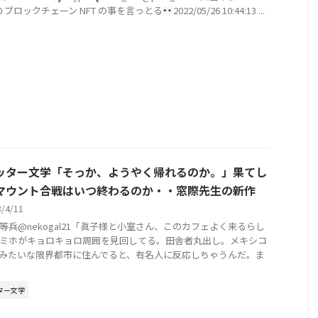
.0 ブロックチェーン NFT の事を言っとる
2022/05/26 10:44:13 ...
ッター文学「そっか、ようやく帰れるのか。」果てし
マウント合戦はいつ終わるのか・・窓際先生の新作
3/4/11
等兵@nekogal21「眞子様と小室さん、このカフェよく来るらし
ミホがキョロキョロ周囲を見回してる。田舎者丸出し。メキシコ
みたいな限界都市に住んでると、有名人に反応しちゃうんだ。ま
ター文学