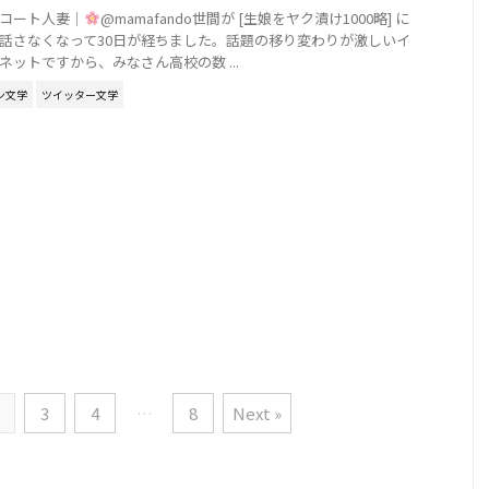
コート人妻｜
@mamafando世間が [生娘をヤク漬け1000略] に
話さなくなって30日が経ちました。話題の移り変わりが激しいイ
ネットですから、みなさん高校の数 ...
ン文学
ツイッター文学
3
4
…
8
Next »