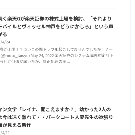
続く楽天Gが楽天証券の株式上場を検討、「それより
モバイルとヴィッセル神戸をどうにかしろ」という声
がる
3/4/24
券が上場！？ついこの間トラブル起こしてませんでしたか！？—
(@moto_taisyo) May 24, 2022 楽天証券のシステム障害約定訂正
らせが何通か届いたが、訂正処理の実 ...
マン文学「レイナ、聞こえますか？」幼かった2人の
は今は遠く離れて・・パークコート人妻先生の欲張り
面が見える新作
3/4/11