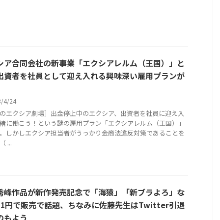
シア合同会社の新事業「エクシアレルム（王国）」と
出資者を社員として迎え入れる興味深い雇用プランが
3/4/24
のエクシア劇場］出金停止中のエクシア、出資者を社員に迎え入
緒に働こう！という謎の雇用プラン「エクシアレルム（王国）」
。しかしエクシア担当者がうっかり金商法違反対策であることを
...
秀峰作品が新作発売記念で「海猿」「新ブラよろ」な
11円で販売で話題、ちなみに佐藤先生はTwitter引退
のもよう