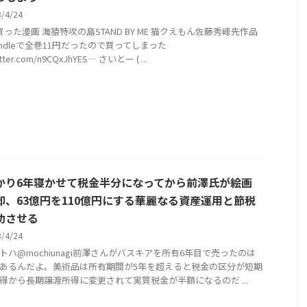
3/4/24
買った漫画 海猿特攻の島STAND BY ME 猫クえもん佐藤秀峰先作品
indleで全巻11円だったので買ってしまった
witter.com/n9CQxJhYES— さいとー ( ...
かり6年寝かせて税金半分になってから前澤氏が絵画
却、63億円を110億円にする華麗なる資産運用と節税
功させる
3/4/24
トハ@mochiunagi前澤さんがバスキアを所有6年目で売ったのは
あるんだよ。美術品は所有期間が5年を超えると税金の区分が短期
得から長期譲渡所得に変更されて実質税金が半額になるのだ ...