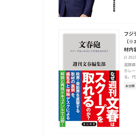
フジ
（※
材内
202
滋賀県
カレー
る。代表
未分類