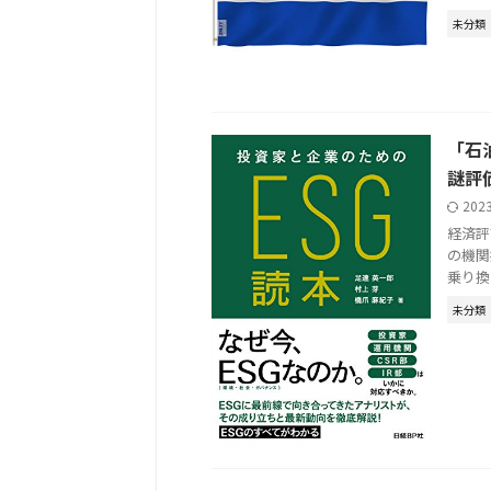
未分類
「石
謎評
202
経済評
の機関
乗り換えた
未分類