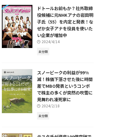
ドトールお前もか？社外取締
役候補に元NHKアナの岩田明
子氏（55）を内定と発表！な
ぜか女子アナを役員を使いた
い企業が増加中
2024/4/14
未分類
スノーピークの利益が99%
減！株価下落させた後に時間
差でMBO発表というコンボ
で株主の多くが突然の吹雪に
見舞われ凍死家に
2024/2/18
未分類
テスタ氏が資産100億突破で