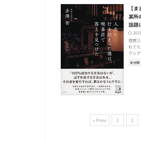
【ま
某所
話題
202
窓際三
れてた
クシア
未分類
« Prev
1
2