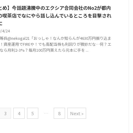
とめ】今話題沸騰中のエクシア合同会社のNo2が都内
の喫茶店でなにやら話し込んでいるところを目撃され
に
3/4/24
等兵@nekogal21「おっしゃ！なんか知らんが4630万円振り込ま
！資産運用でFIREや！でも高配当株も利回りが微妙だな…何？エ
なら月利2-3%？毎月100万円貰えたら元本に手を ...
3
4
5
…
8
Next »