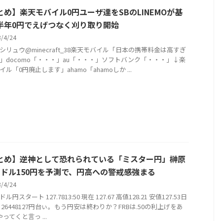
とめ】楽天モバイル0円ユーザ達をSBのLINEMOが基
半年0円でえげつなく刈り取り開始
3/4/24
シリュウ@minecraft_38楽天モバイル「日本の携帯料金は高すぎ
」docomo「・・・」au「・・・」ソフトバンク「・・・」↓楽
ル「0円廃止します」ahamo「ahamoしか ...
とめ】逆神として恐れられている「ミスター円」榊原
1ドル150円を予測で、円高への警戒感強まる
3/4/24
ル円スタート 127.7813:50 現在 127.67 高値128.21 安値127.53日
 26448127円台ぃ。もう円安は終わりか？FRBは.50の利上げをあ
ってくと言っ ...