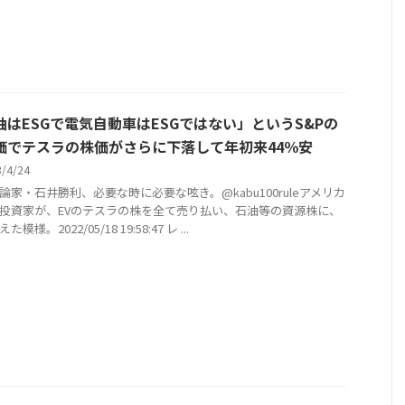
油はESGで電気自動車はESGではない」というS&Pの
価でテスラの株価がさらに下落して年初来44％安
3/4/24
論家・石井勝利、必要な時に必要な呟き。@kabu100ruleアメリカ
投資家が、EVのテスラの株を全て売り払い、石油等の資源株に、
模様。2022/05/18 19:58:47 レ ...