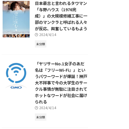
日本最古と言われるタワマン
「与野ハウス（1976完
成）」の大規模修繕工事に一
部のマンクラと呼ばれる人々
が反応、興奮しているもよう
2024/4/14
未分類
「ヤリサーNo.1女子のあだ
名は『フリーWi-Fi』」とい
うパワーワードが爆誕！神戸
大不祥事で今の大学生のサー
クル事情が無駄に注目されて
ホットなワードが社会に届け
られる
2024/4/14
未分類