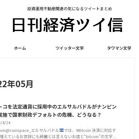
投資運用不動産関連の気になるツイートまとめ
ホーム
ツイッター文学
タワマン文学
2年05月
トコを法定通貨に採用中のエルサルバドルがナンピン
実施で国家財政デフォルトの危機、どうなる？
3/4/24
itcoin@coinspace_エルサルバドル
では、#Bitcoin 決済に対応す
増えているお世辞にも綺麗とは言えないお店と“bitcoin”の文字 ...