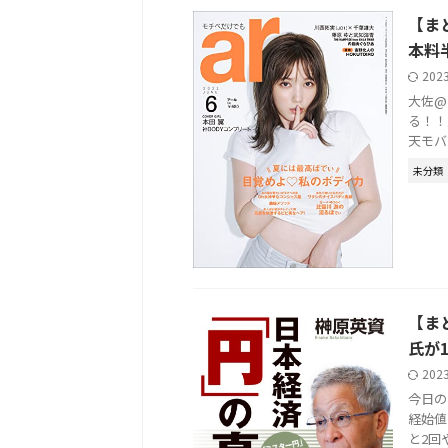
【ま
本料
202
大佐@
る！！
天モバイ
未分類
【ま
氏が
202
今日のド
経始値
と2回や