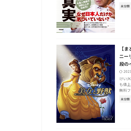
未分類
【ま
ニー
段の
202
けい/
も値上
無料フ
未分類