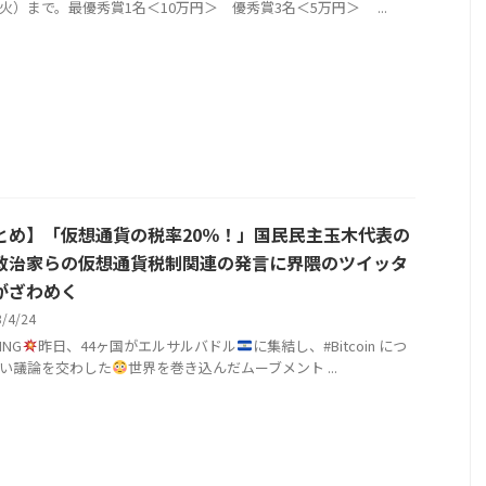
4（火）まで。最優秀賞1名＜10万円＞ 優秀賞3名＜5万円＞ ...
とめ】「仮想通貨の税率20％！」国民民主玉木代表の
政治家らの仮想通貨税制関連の発言に界隈のツイッタ
がざわめく
3/4/24
ING
昨日、44ヶ国がエルサルバドル
に集結し、#Bitcoin につ
い議論を交わした
世界を巻き込んだムーブメント ...