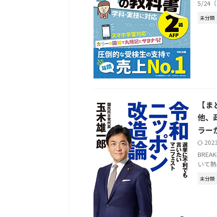
5/2
未分類
【ま
他、
ラー
202
BREAK
いて熱
未分類