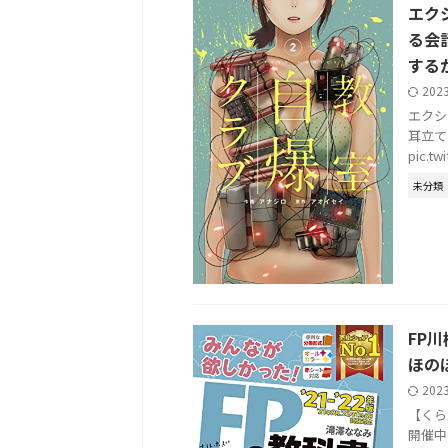
エク
る会
する
202
エクシ
耳立て
pic.t
未分類
FP
ほの
202
【く
開催中