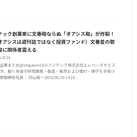
テック創業家に文春砲ならぬ「オアシス砲」が炸裂！
オアシスは週刊誌ではなく投資ファンド）文春並の取
容に関係者震える
3/4/24
企業まとめ@shigakenCEOフジテック株式会社エレベータやエス
タ、動く歩道の研究開発・製造・販売および据付・保守を手掛け
取締役社長： 内山高一2022/05/20 14:18 ...